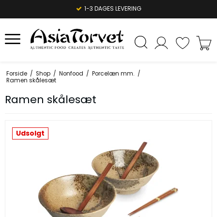
1-3 DAGES LEVERING
Forside
/
Shop
/
Nonfood
/
Porcelæn mm.
/
Ramen skålesæt
Ramen skålesæt
Udsolgt