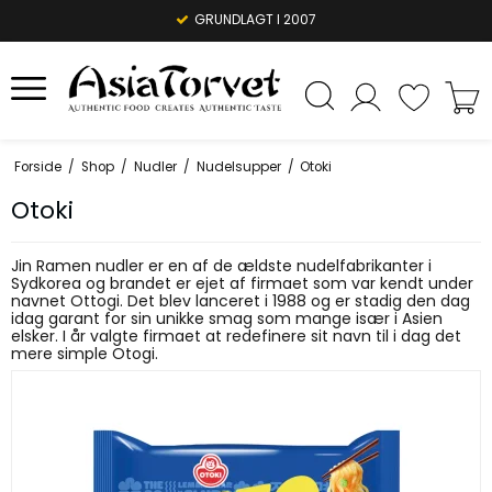
GRUNDLAGT I 2007
Forside
/
Shop
/
Nudler
/
Nudelsupper
/
Otoki
Otoki
Jin Ramen nudler er en af de ældste nudelfabrikanter i
Sydkorea og brandet er ejet af firmaet som var kendt under
navnet Ottogi. Det blev lanceret i 1988 og er stadig den dag
idag garant for sin unikke smag som mange især i Asien
elsker. I år valgte firmaet at redefinere sit navn til i dag det
mere simple Otogi.