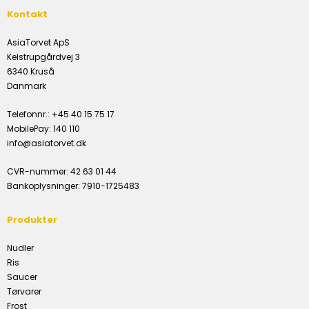
Kontakt
AsiaTorvet ApS
Kelstrupgårdvej 3
6340 Kruså
Danmark
Telefonnr.
:
+45 40 15 75 17
MobilePay
:
140 110
info@asiatorvet.dk
CVR-nummer
:
42 63 01 44
Bankoplysninger
:
7910-1725483
Produkter
Nudler
Ris
Saucer
Tørvarer
Frost