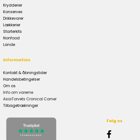
Krydderier
Konserves
Drikkevarer
Lækkerier
Starterkits
Nonfood
Lande
Information
Kontakt & åbningstider
Handelsbetingelser
Om os
Info om varerne
AsiaTorvets Cronical Corner
Tilbagetrækninger
Følg os