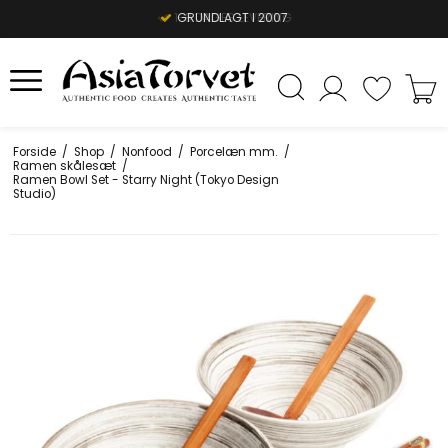
1-3 DAGES LEVERING
GRUNDLAGT I 2007
Forside
/
Shop
/
Nonfood
/
Porcelæn mm.
/
Ramen skålesæt
/
Ramen Bowl Set - Starry Night (Tokyo Design
Studio)