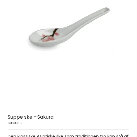
Suppe ske - Sakura
6030335
Den klassiske Asiatiske ske som traditionen tro kan stå af