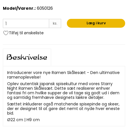
Model/Varenr.:
6050126
Læg i kurv
ks.
Tilføj til ønskeliste
Beskrivelse
Introducerer vore nye Ramen Skålesæt - Den ultimative
ramenoplevelse!
Oplev autentisk japansk spisekultur med vores Starry
Night Ramen Skålesæt. Dette sæt realiserer enhver
fantasi fri om hvilke supper de vil tage sig godt ud i dem
og samtidig fremhæve designets lækre detaljer.
Sættet inkluderer også matchende spisepinde og skeer,
der er designet til at gøre det nemt at nyde hver eneste
bid.
Ø22 cm | H9 cm