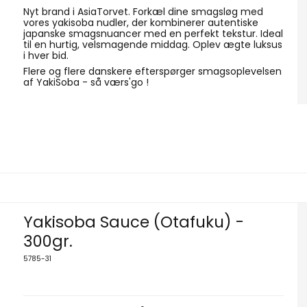
Nyt brand i AsiaTorvet. Forkæl dine smagsløg med
vores yakisoba nudler, der kombinerer autentiske
japanske smagsnuancer med en perfekt tekstur. Ideal
til en hurtig, velsmagende middag. Oplev ægte luksus
i hver bid.
Flere og flere danskere efterspørger smagsoplevelsen
af YakiSoba - så værs'go !
Yakisoba Sauce (Otafuku) -
300gr.
5785-31