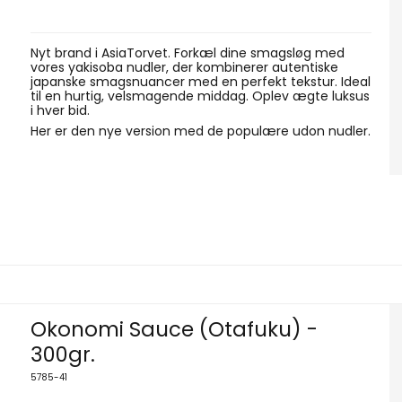
Nyt brand i AsiaTorvet. Forkæl dine smagsløg med
vores yakisoba nudler, der kombinerer autentiske
japanske smagsnuancer med en perfekt tekstur. Ideal
til en hurtig, velsmagende middag. Oplev ægte luksus
i hver bid.
Her er den nye version med de populære udon nudler.
Okonomi Sauce (Otafuku) -
300gr.
5785-41