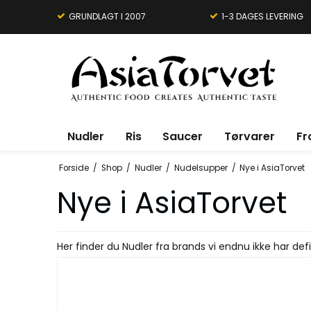
GRUNDLAGT I 2007
1-3 DAGES LEVERING
Nudler
Ris
Saucer
Tørvarer
Fr
Forside
/
Shop
/
Nudler
/
Nudelsupper
/
Nye i AsiaTorvet
Nye i AsiaTorvet
Her finder du Nudler fra brands vi endnu ikke har d