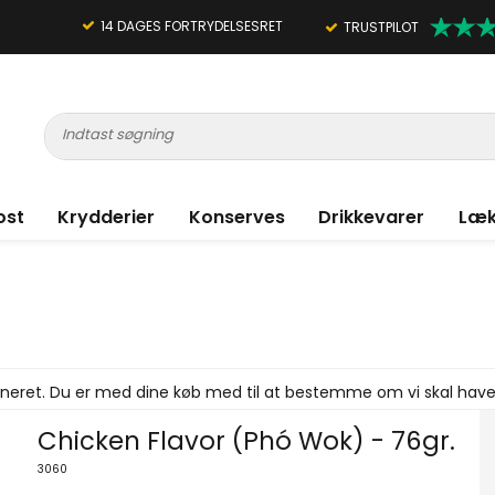
14 DAGES FORTRYDELSESRET
TRUSTPILOT
ost
Krydderier
Konserves
Drikkevarer
Læk
efineret. Du er med dine køb med til at bestemme om vi skal hav
Chicken Flavor (Phó Wok) - 76gr.
3060