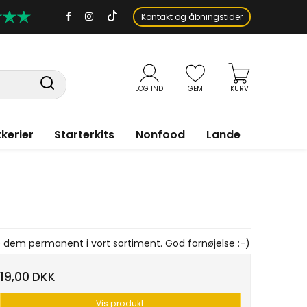
Kontakt og åbningstider
LOG IND
GEM
KURV
kerier
Starterkits
Nonfood
Lande
e dem permanent i vort sortiment. God fornøjelse :-)
19,00 DKK
Vis produkt