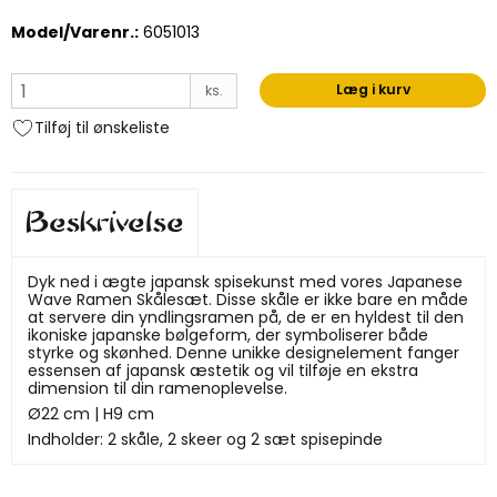
Model/Varenr.:
6051013
Læg i kurv
ks.
Tilføj til ønskeliste
Beskrivelse
Dyk ned i ægte japansk spisekunst med vores Japanese
Wave Ramen Skålesæt. Disse skåle er ikke bare en måde
at servere din yndlingsramen på, de er en hyldest til den
ikoniske japanske bølgeform, der symboliserer både
styrke og skønhed. Denne unikke designelement fanger
essensen af japansk æstetik og vil tilføje en ekstra
dimension til din ramenoplevelse.
Ø22 cm | H9 cm
Indholder: 2 skåle, 2 skeer og 2 sæt spisepinde