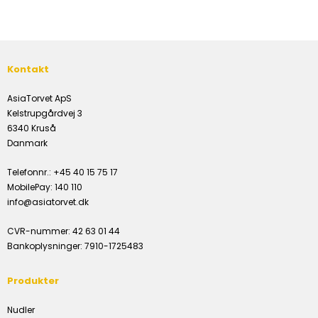
Kontakt
AsiaTorvet ApS
Kelstrupgårdvej 3
6340 Kruså
Danmark
Telefonnr.
:
+45 40 15 75 17
MobilePay
:
140 110
info@asiatorvet.dk
CVR-nummer
:
42 63 01 44
Bankoplysninger
:
7910-1725483
Produkter
Nudler