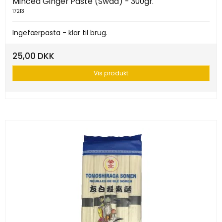
Minced Ginger Paste (Swad) - 300gr.
17213
Ingefærpasta - klar til brug.
25,00 DKK
Vis produkt