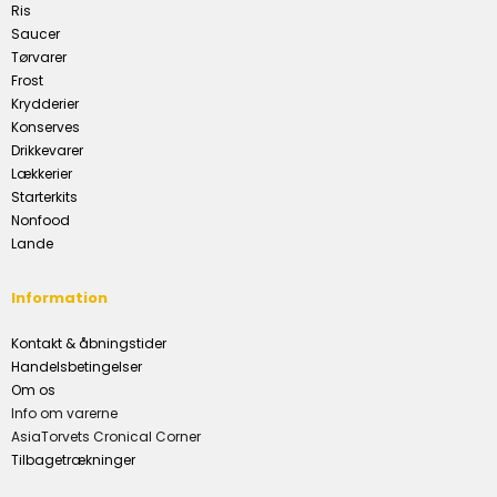
Ris
Saucer
Tørvarer
Frost
Krydderier
Konserves
Drikkevarer
Lækkerier
Starterkits
Nonfood
Lande
Information
Kontakt & åbningstider
Handelsbetingelser
Om os
Info om varerne
AsiaTorvets Cronical Corner
Tilbagetrækninger