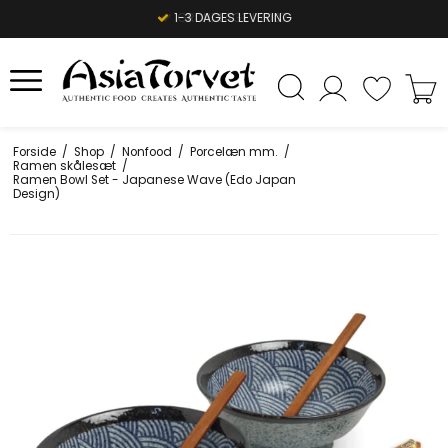
1-3 DAGES LEVERING
Forside
/
Shop
/
Nonfood
/
Porcelæn mm.
/
Ramen skålesæt
/
Ramen Bowl Set - Japanese Wave (Edo Japan
Design)