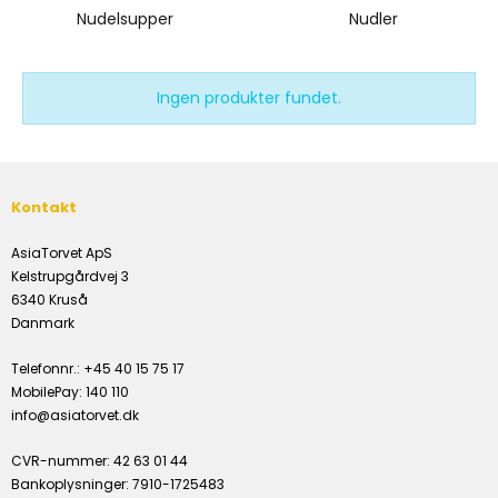
Nudelsupper
Nudler
Ingen produkter fundet.
Kontakt
AsiaTorvet ApS
Kelstrupgårdvej 3
6340 Kruså
Danmark
Telefonnr.
:
+45 40 15 75 17
MobilePay
:
140 110
info@asiatorvet.dk
CVR-nummer
:
42 63 01 44
Bankoplysninger
:
7910-1725483