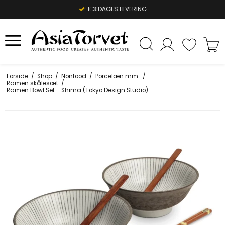
1-3 DAGES LEVERING
Forside
/
Shop
/
Nonfood
/
Porcelæn mm.
/
Ramen skålesæt
/
Ramen Bowl Set - Shima (Tokyo Design Studio)