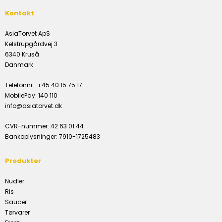
Kontakt
AsiaTorvet ApS
Kelstrupgårdvej 3
6340 Kruså
Danmark
Telefonnr.
:
+45 40 15 75 17
MobilePay
:
140 110
info@asiatorvet.dk
CVR-nummer
:
42 63 01 44
Bankoplysninger
:
7910-1725483
Produkter
Nudler
Ris
Saucer
Tørvarer