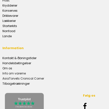
Frost
Krydderier
Konserves
Drikkevarer
Lækkerier
Starterkits
Nonfood
Lande
Information
Kontakt & åbningstider
Handelsbetingelser
Om os
Info om varerne
AsiaTorvets Cronical Corner
Tilbagetrækninger
Følg os