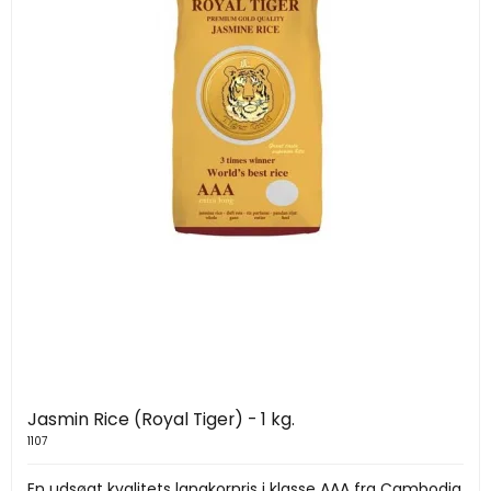
Jasmin Rice (Royal Tiger) - 1 kg.
1107
En udsøgt kvalitets langkornris i klasse AAA fra Cambodja