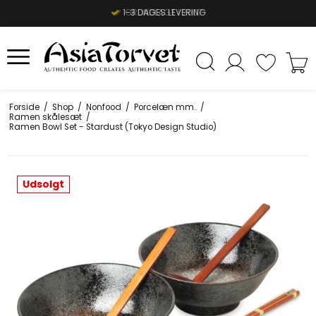
1-3 DAGES LEVERING
Forside
/
Shop
/
Nonfood
/
Porcelæn mm.
/
Ramen skålesæt
/
Ramen Bowl Set - Stardust (Tokyo Design Studio)
Udsolgt