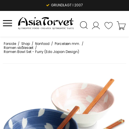
1-3 DAGES LEVERING
GRUNDLAGT I 2007
Forside
/
Shop
/
Nonfood
/
Porcelæn mm.
/
Ramen skålesæt
/
Ramen Bowl Set - Furry (Edo Japan Design)