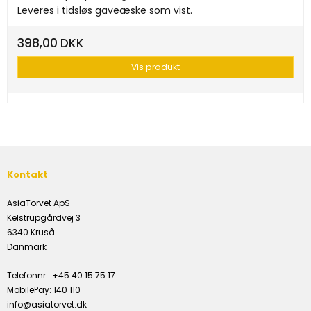
Leveres i tidsløs gaveæske som vist.
398,00 DKK
Vis produkt
Kontakt
AsiaTorvet ApS
Kelstrupgårdvej 3
6340 Kruså
Danmark
Telefonnr.
:
+45 40 15 75 17
MobilePay
:
140 110
info@asiatorvet.dk