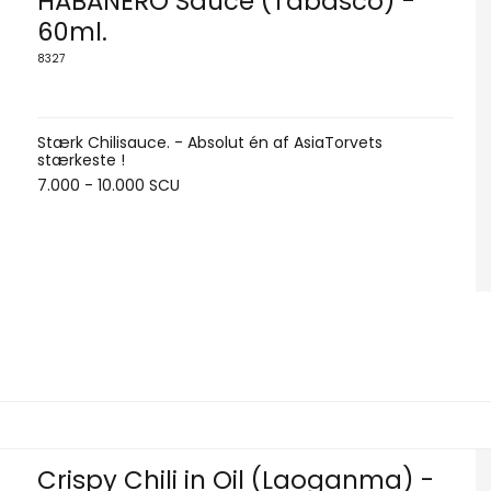
HABANERO Sauce (Tabasco) -
60ml.
8327
Stærk Chilisauce. - Absolut én af AsiaTorvets
stærkeste !
7.000 - 10.000 SCU
Crispy Chili in Oil (Laoganma) -