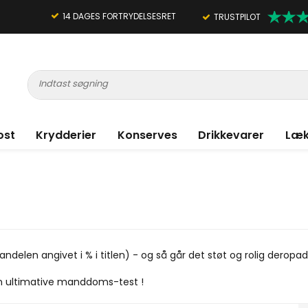
14 DAGES FORTRYDELSESRET
TRUSTPILOT
ost
Krydderier
Konserves
Drikkevarer
Læk
delen angivet i % i titlen) - og så går det støt og rolig deropad 
den ultimative manddoms-test !