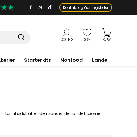
Kontakt og åbningstider
LOG IND
GEM
KURV
kerier
Starterkits
Nonfood
Lande
- for til sidst at ende i saucer der af det jævne