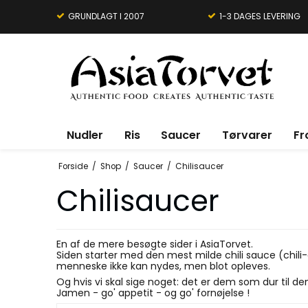
GRUNDLAGT I 2007
1-3 DAGES LEVERING
Nudler
Ris
Saucer
Tørvarer
Fr
Forside
/
Shop
/
Saucer
/
Chilisaucer
Chilisaucer
En af de mere besøgte sider i AsiaTorvet.
Siden starter med den mest milde chili sauce (chili-an
menneske ikke kan nydes, men blot opleves.
Og hvis vi skal sige noget: det er dem som dur til 
Jamen - go' appetit - og go' fornøjelse !