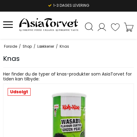
1-3 DAGES LEVERING
Forside
/
Shop
/
Lækkerier
/
Knas
Knas
Her finder du de typer af knas-produkter som AsiaTorvet for
tiden kan tilbyde:
Udsolgt