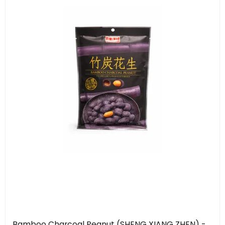
Bamboo Charcoal Peanut (SHENG XIANG ZHEN) -