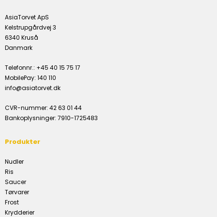
AsiaTorvet ApS
Kelstrupgårdvej 3
6340 Kruså
Danmark
Telefonnr.
:
+45 40 15 75 17
MobilePay
:
140 110
info@asiatorvet.dk
CVR-nummer
:
42 63 01 44
Bankoplysninger
:
7910-1725483
Produkter
Nudler
Ris
Saucer
Tørvarer
Frost
Krydderier