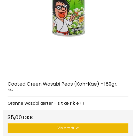
Coated Green Wasabi Peas (Koh-Kae) - 180gr.
842-10
Grønne wasabi ærter - s t æ r k e !!!
35,00 DKK
Vis produkt