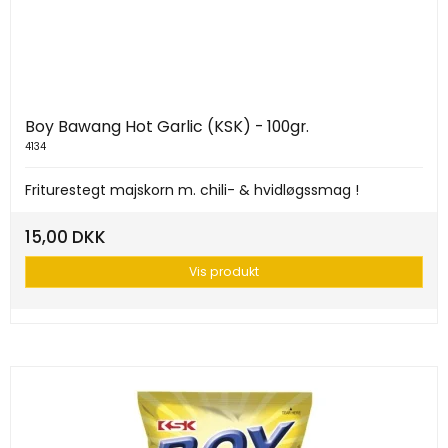
Boy Bawang Hot Garlic (KSK) - 100gr.
4134
Friturestegt majskorn m. chili- & hvidløgssmag !
15,00 DKK
Vis produkt