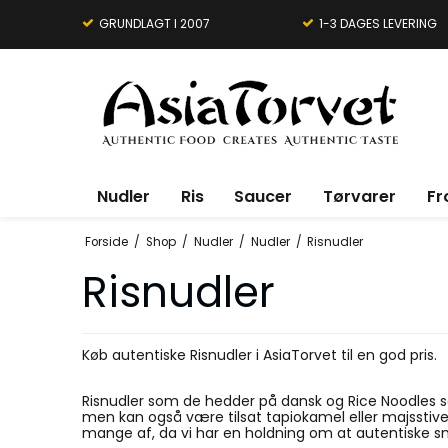
GRUNDLAGT I 2007
1-3 DAGES LEVERING
Nudler
Ris
Saucer
Tørvarer
Fr
Forside
/
Shop
/
Nudler
/
Nudler
/
Risnudler
Risnudler
Køb autentiske Risnudler i AsiaTorvet til en god pris.
Risnudler som de hedder på dansk og Rice Noodles so
men kan også være tilsat tapiokamel eller majsstivel
mange af, da vi har en holdning om at autentiske sm