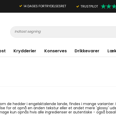
14 DAGES FORTRYDELSESRET
TRUSTPILOT
ost
Krydderier
Konserves
Drikkevarer
Læk
m de hedder i engelsktalende lande, findes i mange varianter. D
se for at opnå en anden tekstur eller et andet mere 'glossy' uds
age kun opnås hvis alle ingredienser er autentiske - også basa