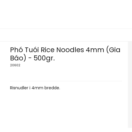
Phó Tuói Rice Noodles 4mm (Gia
Báo) - 500gr.
20602
Risnudler i 4mm bredde.