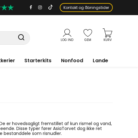
Kontakt og åbningstider
LOG IND
GEM
KURV
kerier
Starterkits
Nonfood
Lande
e er hovedsagligt fremstillet af kun rismel og vand,
eende. Disse typer fører AsiaTorvet dog ikke ret
le bestanddele som risnudler.