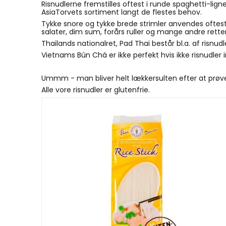
Risnudlerne fremstilles oftest i runde spaghetti-lig
AsiaTorvets sortiment langt de flestes behov.
Tykke snore og tykke brede strimler anvendes oftest 
salater, dim sum, forårs ruller og mange andre rette
Thailands nationalret, Pad Thai består bl.a. af risnudl
Vietnams Bún Chá er ikke perfekt hvis ikke risnudler 
Ummm - man bliver helt lækkersulten efter at prøve
Alle vore risnudler er glutenfrie.