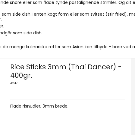
nende snore eller som flade tynde pastalignende strimler. Og alt 
som side dish i enten kogt form eller som svitset (stir fried), m
r.
er.
indgår som side dish.
 de mange kulinariske retter som Asien kan tilbyde - bare ved 
Rice Sticks 3mm (Thai Dancer) -
400gr.
3247
Flade risnudler, 3mm brede.