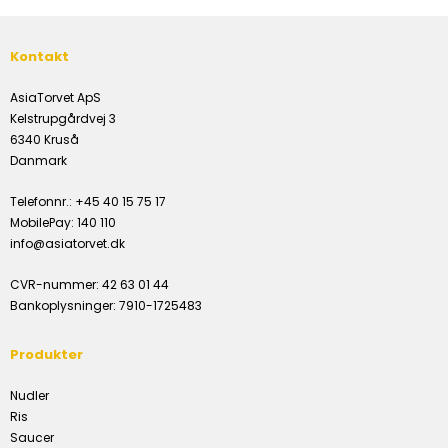
Kontakt
AsiaTorvet ApS
Kelstrupgårdvej 3
6340 Kruså
Danmark
Telefonnr.
:
+45 40 15 75 17
MobilePay
:
140 110
info@asiatorvet.dk
CVR-nummer
:
42 63 01 44
Bankoplysninger
:
7910-1725483
Produkter
Nudler
Ris
Saucer