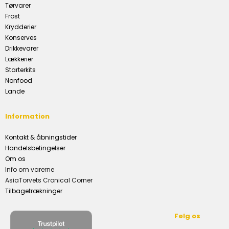
Tørvarer
Frost
Krydderier
Konserves
Drikkevarer
Lækkerier
Starterkits
Nonfood
Lande
Information
Kontakt & åbningstider
Handelsbetingelser
Om os
Info om varerne
AsiaTorvets Cronical Corner
Tilbagetrækninger
Følg os