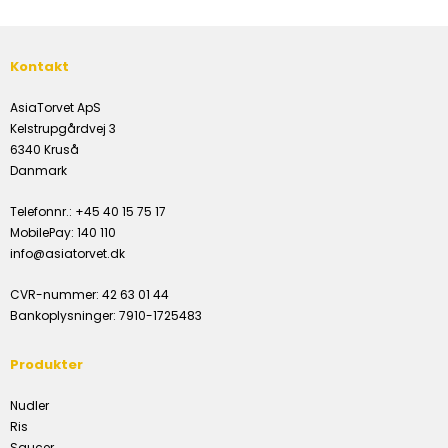
Kontakt
AsiaTorvet ApS
Kelstrupgårdvej 3
6340 Kruså
Danmark
Telefonnr.
:
+45 40 15 75 17
MobilePay
:
140 110
info@asiatorvet.dk
CVR-nummer
:
42 63 01 44
Bankoplysninger
:
7910-1725483
Produkter
Nudler
Ris
Saucer