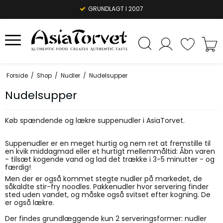
GRUNDLAGT I 2007
Forside
/
Shop
/
Nudler
/
Nudelsupper
Nudelsupper
Køb spændende og lækre suppenudler i AsiaTorvet.
Suppenudler er en meget hurtig og nem ret at fremstille til
en kvik middagmad eller et hurtigt mellemmåltid: Åbn varen
- tilsæt kogende vand og lad det trække i 3-5 minutter - og
færdig!
Men der er også kommet stegte nudler på markedet, de
såkaldte stir-fry noodles. Pakkenudler hvor servering finder
sted uden vandet, og måske også svitset efter kogning. De
er også lækre.
Der findes grundlæggende kun 2 serveringsformer: nudler