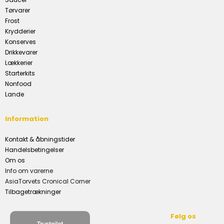
Tørvarer
Frost
Krydderier
Konserves
Drikkevarer
Lækkerier
Starterkits
Nonfood
Lande
Information
Kontakt & åbningstider
Handelsbetingelser
Om os
Info om varerne
AsiaTorvets Cronical Corner
Tilbagetrækninger
Følg os