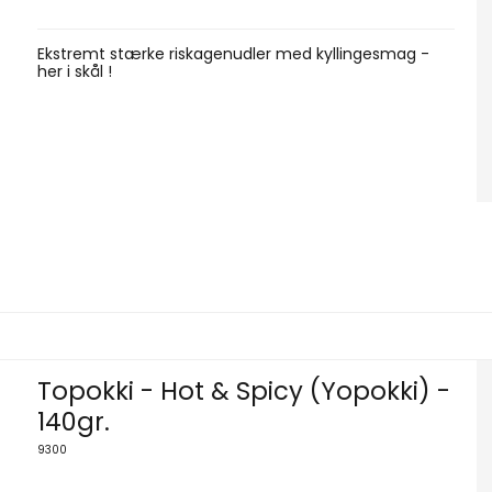
Ekstremt stærke riskagenudler med kyllingesmag -
her i skål !
Topokki - Hot & Spicy (Yopokki) -
140gr.
9300