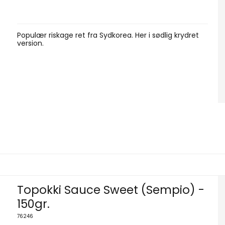
Populær riskage ret fra Sydkorea. Her i sødlig krydret
version.
Topokki Sauce Sweet (Sempio) -
150gr.
76246