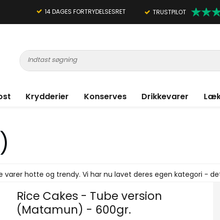
14 DAGES FORTRYDELSESRET
TRUSTPILOT
ost
Krydderier
Konserves
Drikkevarer
Læk
)
e varer hotte og trendy. Vi har nu lavet deres egen kategori - det
Rice Cakes - Tube version
(Matamun) - 600gr.