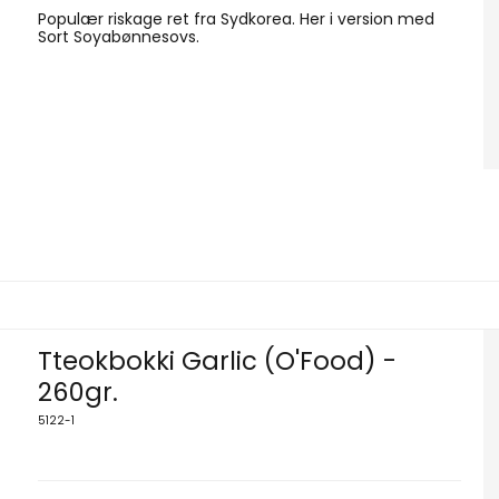
Populær riskage ret fra Sydkorea. Her i version med
Sort Soyabønnesovs.
Tteokbokki Garlic (O'Food) -
260gr.
5122-1