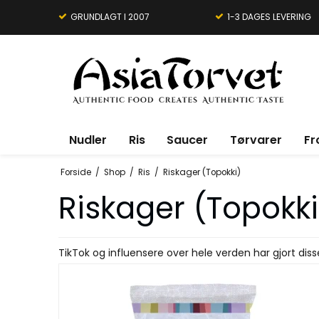
GRUNDLAGT I 2007
1-3 DAGES LEVERING
Nudler
Ris
Saucer
Tørvarer
Fr
Forside
/
Shop
/
Ris
/
Riskager (Topokki)
Riskager (Topokki
TikTok og influensere over hele verden har gjort diss