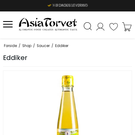
1-3 DAGES LEVERING
Forside
/
Shop
/
Saucer
/
Eddiker
Eddiker