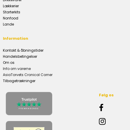
Lækkerier
Starterkits
Nonfood
Lande
Information
Kontakt & åbningstider
Handelsbetingelser
Om os
Info om varerne
AsiaTorvets Cronical Corner
Tilbagetrækninger
Følg os