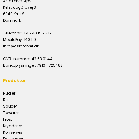
AsiaTorvet ApS
Kelstrupgårdvej 3
6340 Kruså
Danmark
Telefonnr.
:
+45 40 15 75 17
MobilePay
:
140 110
info@asiatorvet.dk
CVR-nummer
:
42 63 01 44
Bankoplysninger
:
7910-1725483
Produkter
Nudler
Ris
Saucer
Tørvarer
Frost
Krydderier
Konserves
Drikkevarer