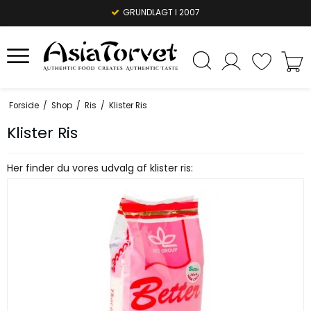
1-3 DAGES LEVERING
GRUNDLAGT I 2007
Forside
/
Shop
/
Ris
/
Klister Ris
Klister Ris
Her finder du vores udvalg af klister ris: