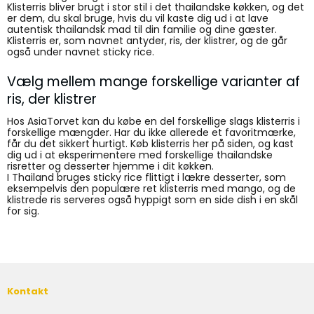
Klisterris bliver brugt i stor stil i det thailandske køkken, og det
er dem, du skal bruge, hvis du vil kaste dig ud i at lave
autentisk thailandsk mad til din familie og dine gæster.
Klisterris er, som navnet antyder, ris, der klistrer, og de går
også under navnet sticky rice.
Vælg mellem mange forskellige varianter af
ris, der klistrer
Hos AsiaTorvet kan du købe en del forskellige slags klisterris i
forskellige mængder. Har du ikke allerede et favoritmærke,
får du det sikkert hurtigt. Køb klisterris her på siden, og kast
dig ud i at eksperimentere med forskellige thailandske
risretter og desserter hjemme i dit køkken.
I Thailand bruges sticky rice flittigt i lækre desserter, som
eksempelvis den populære ret klisterris med mango, og de
klistrede ris serveres også hyppigt som en side dish i en skål
for sig.
Kontakt