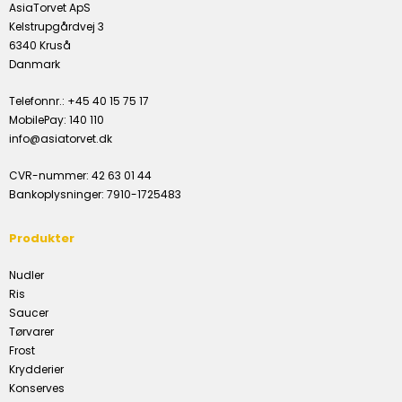
AsiaTorvet ApS
Kelstrupgårdvej 3
6340 Kruså
Danmark
Telefonnr.
:
+45 40 15 75 17
MobilePay
:
140 110
info@asiatorvet.dk
CVR-nummer
:
42 63 01 44
Bankoplysninger
:
7910-1725483
Produkter
Nudler
Ris
Saucer
Tørvarer
Frost
Krydderier
Konserves