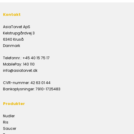
Kontakt
AsiaTorvet ApS
Kelstrupgårdvej 3
6340 Kruså
Danmark
Telefonnr.
:
+45 40 15 75 17
MobilePay
:
140 110
info@asiatorvet.dk
CVR-nummer
:
42 63 01 44
Bankoplysninger
:
7910-1725483
Produkter
Nudler
Ris
Saucer