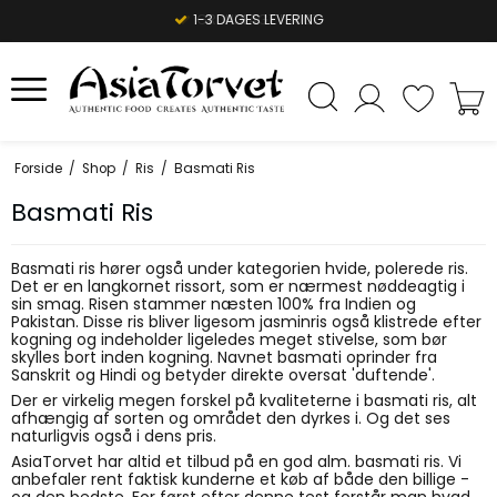
1-3 DAGES LEVERING
Forside
/
Shop
/
Ris
/
Basmati Ris
Basmati Ris
Basmati ris
hører også under kategorien hvide, polerede ris.
Det er en langkornet rissort, som er nærmest nøddeagtig i
sin smag. Risen stammer næsten 100% fra Indien og
Pakistan. Disse ris bliver ligesom jasminris også klistrede efter
kogning og indeholder ligeledes meget stivelse, som bør
skylles bort inden kogning. Navnet basmati oprinder fra
Sanskrit og Hindi og betyder direkte oversat 'duftende'.
Der er virkelig megen forskel på kvaliteterne i basmati ris, alt
afhængig af sorten og området den dyrkes i. Og det ses
naturligvis også i dens pris.
AsiaTorvet har altid et tilbud på en god alm. basmati ris. Vi
anbefaler rent faktisk kunderne et køb af både den billige -