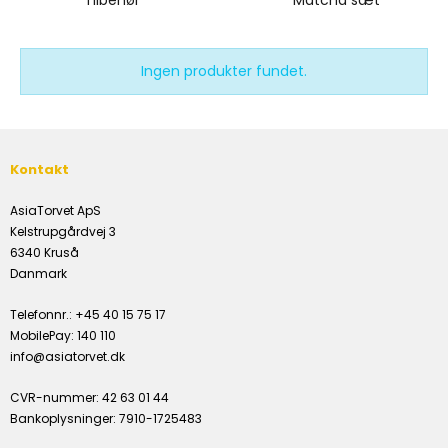
Ingen produkter fundet.
Kontakt
AsiaTorvet ApS
Kelstrupgårdvej 3
6340 Kruså
Danmark
Telefonnr.
:
+45 40 15 75 17
MobilePay
:
140 110
info@asiatorvet.dk
CVR-nummer
:
42 63 01 44
Bankoplysninger
:
7910-1725483