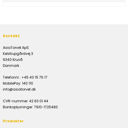
Kontakt
AsiaTorvet ApS
Kelstrupgårdvej 3
6340 Kruså
Danmark
Telefonnr.
:
+45 40 15 75 17
MobilePay
:
140 110
info@asiatorvet.dk
CVR-nummer
:
42 63 01 44
Bankoplysninger
:
7910-1725483
Produkter