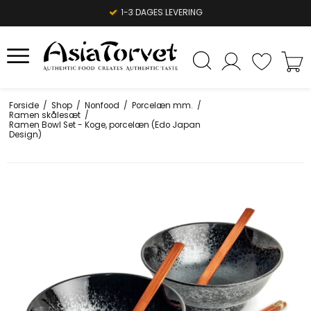
1-3 DAGES LEVERING
Forside
/
Shop
/
Nonfood
/
Porcelæn mm.
/
Ramen skålesæt
/
Ramen Bowl Set - Koge, porcelæn (Edo Japan
Design)