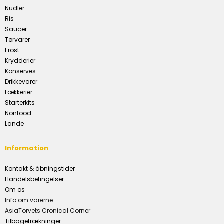
Nudler
Ris
Saucer
Tørvarer
Frost
Krydderier
Konserves
Drikkevarer
Lækkerier
Starterkits
Nonfood
Lande
Information
Kontakt & åbningstider
Handelsbetingelser
Om os
Info om varerne
AsiaTorvets Cronical Corner
Tilbagetrækninger