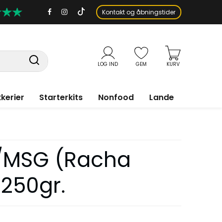
Kontakt og åbningstider
LOG IND
GEM
KURV
kerier
Starterkits
Nonfood
Lande
/MSG (Racha
 250gr.