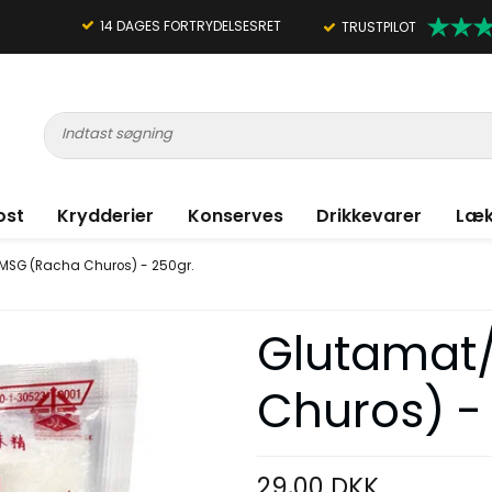
14 DAGES FORTRYDELSESRET
TRUSTPILOT
ost
Krydderier
Konserves
Drikkevarer
Læk
MSG (Racha Churos) - 250gr.
Glutamat
Churos) -
29,00 DKK