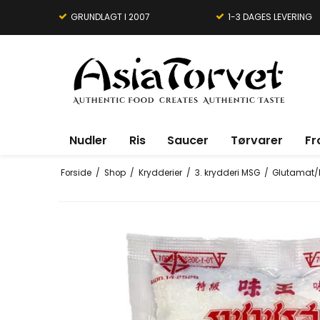
GRUNDLAGT I 2007
1-3 DAGES LEVERING
Nudler
Ris
Saucer
Tørvarer
Fr
Forside
/
Shop
/
Krydderier
/
3. krydderi MSG
/
Glutamat/