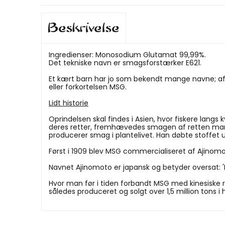
Beskrivelse
Ingredienser: Monosodium Glutamat 99,99%.
Det tekniske navn er smagsforstærker E621.
Et kært barn har jo som bekendt mange navne; af
eller forkortelsen MSG.
Lidt historie
Oprindelsen skal findes i Asien, hvor fiskere lan
deres retter, fremhævedes smagen af retten marka
producerer smag i plantelivet. Han døbte stoffet
Først i 1909 blev MSG commercialiseret af Ajinom
Navnet Ajinomoto er japansk og betyder oversat:
Hvor man før i tiden forbandt MSG med kinesiske r
således produceret og solgt over 1,5 million tons