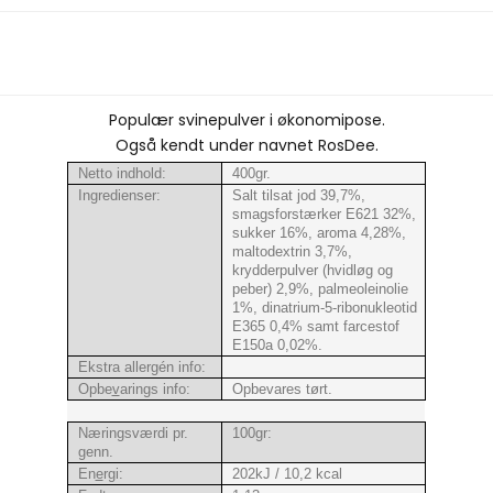
Populær svinepulver i økonomipose.
Også kendt under navnet RosDee.
Netto indhold:
400gr.
Ingredienser:
Salt tilsat jod 39,7%,
smagsforstærker E621 32%,
sukker 16%, aroma 4,28%,
maltodextrin 3,7%,
krydderpulver (hvidløg og
peber) 2,9%, palmeoleinolie
1%, dinatrium-5-ribonukleotid
E365 0,4% samt farcestof
E150a 0,02%.
Ekstra allergén info:
Opbe
v
arings info:
Opbevares tørt.
Næringsværdi pr.
100gr:
genn.
En
e
rgi:
202kJ / 10,2 kcal