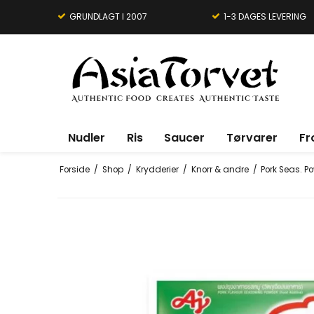
GRUNDLAGT I 2007
1-3 DAGES LEVERING
Nudler
Ris
Saucer
Tørvarer
Fr
Forside
/
Shop
/
Krydderier
/
Knorr & andre
/
Pork Seas. P