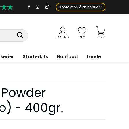
Kontakt og åbningstider
LOG IND
GEM
KURV
kerier
Starterkits
Nonfood
Lande
. Powder
o) - 400gr.