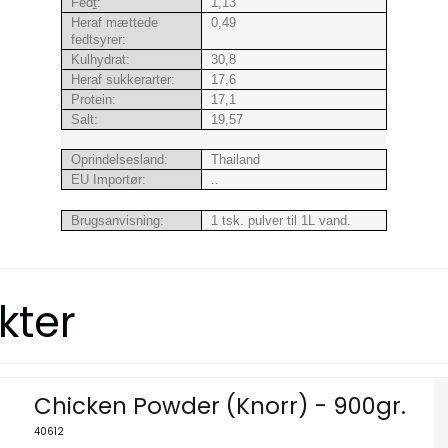
Fed
t
:
1,13
Heraf mættede
0,49
fedtsyrer:
Kulhydrat:
30,8
Heraf sukkerarter:
17,6
Protein:
17,1
Salt:
19,57
Oprindelsesland:
Thailand
EU Importør:
..
Brugsanvisning:
1 tsk. pulver til 1L vand.
kter
Chicken Powder (Knorr) - 900gr.
40612