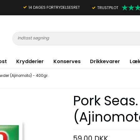
14 DAGES FORTRYDELSESRET
TRUSTPILOT
ost
Krydderier
Konserves
Drikkevarer
Læk
owder (Ajinomoto) - 400gr.
Pork Seas
(Ajinomot
59,00 DKK