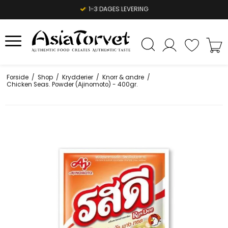
1-3 DAGES LEVERING
Forside
/
Shop
/
Krydderier
/
Knorr & andre
/
Chicken Seas. Powder (Ajinomoto) - 400gr.