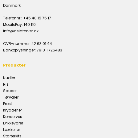
Danmark
Telefonnr.
:
+45 40 15 75 17
MobilePay
:
140 110
info@asiatorvet.dk
CVR-nummer
:
42 63 01 44
Bankoplysninger
:
7910-1725483
Produkter
Nudler
Ris
Saucer
Tørvarer
Frost
Krydderier
Konserves
Drikkevarer
Lækkerier
Starterkits