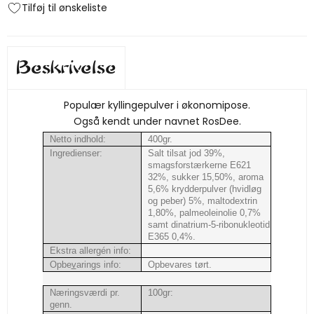
Tilføj til ønskeliste
Beskrivelse
Populær kyllingepulver i økonomipose.
Også kendt under navnet RosDee.
Netto indhold:
400gr.
Ingredienser:
Salt tilsat jod 39%,
smagsforstærkerne E621
32%, sukker 15,50%, aroma
5,6% krydderpulver (hvidløg
og peber) 5%, maltodextrin
1,80%, palmeoleinolie 0,7%
samt dinatrium-5-ribonukleotid
E365 0,4%.
Ekstra allergén info:
Opbe
v
arings info:
Opbevares tørt.
Næringsværdi pr.
100gr:
genn.