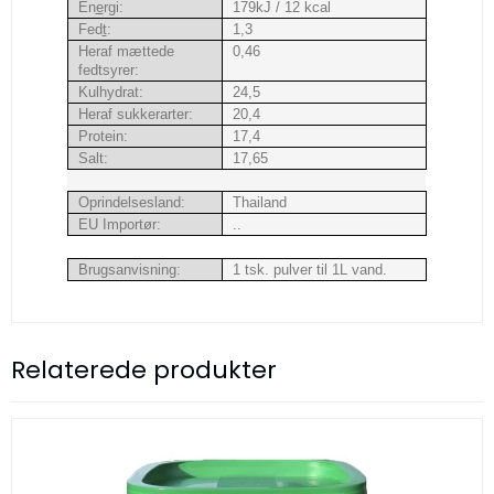
En
e
rgi:
179kJ / 12 kcal
Fed
t
:
1,3
Heraf mættede
0,46
fedtsyrer:
Kulhydrat:
24,5
Heraf sukkerarter:
20,4
Protein:
17,4
Salt:
17,65
Oprindelsesland:
Thailand
EU Importør:
..
Brugsanvisning:
1 tsk. pulver til 1L vand.
Relaterede produkter