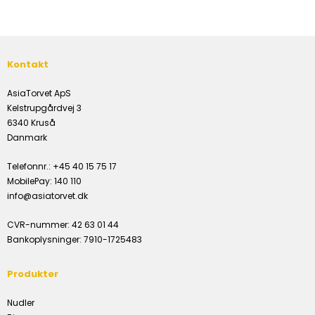
Kontakt
AsiaTorvet ApS
Kelstrupgårdvej 3
6340 Kruså
Danmark
Telefonnr.
:
+45 40 15 75 17
MobilePay
:
140 110
info@asiatorvet.dk
CVR-nummer
:
42 63 01 44
Bankoplysninger
:
7910-1725483
Produkter
Nudler