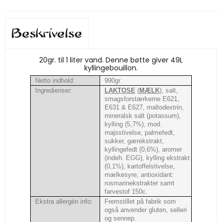
Beskrivelse
20gr. til 1 liter vand. Denne bøtte giver 49L
kyllingebouillon.
Netto indhold:
990gr.
Ingredienser:
LAKTOSE
(
MÆLK
), salt,
smagsforstærkerne E621,
E631 & E627, maltodextrin,
mineralsk salt (potassum),
kylling (5,7%), mod.
majsstivelse, palmefedt,
sukker, gærekstrakt,
kyllingefedt (0,6%), aromer
(indeh. EGG), kylling ekstrakt
(0,1%), kartoffelstivelse,
mælkesyre, antioxidant:
rosmarinekstrakter samt
farvestof 150c.
Ekstra allergén info:
Fremstillet på fabrik som
også anvender gluten, selleri
og sennep.