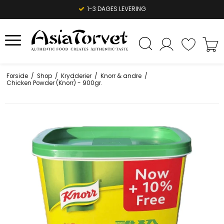
1-3 DAGES LEVERING
Forside
/
Shop
/
Krydderier
/
Knorr & andre
/
Chicken Powder (Knorr) - 900gr.