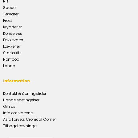
Ris
Saucer
Tørvarer
Frost
Krydderier
Konserves
Drikkevarer
Lækkerier
Starterkits
Nonfood
Lande
Information
Kontakt & åbningstider
Handelsbetingelser
Om os
Info om varerne
AsiaTorvets Cronical Corner
Tilbagetrækninger