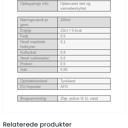
Opbe
v
arings info:
Opbevares tørt og
varmebeskyttet.
Næringsværdi pr.
100ml:
genn.
En
e
rgi:
21kJ / 5 kcal
Fed
t
:
0,5
Heraf mættede
0,1
fedtsyrer:
Kulhydrat:
0,8
Heraf sukkerarter:
0,6
Protein:
0,5
Salt:
0,65
Oprindelsesland:
Tyskland
EU Importør:
AFG
Brugsanvisning:
20gr. pulver til 1L vand.
Relaterede produkter