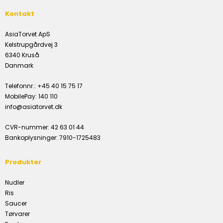
Kontakt
AsiaTorvet ApS
Kelstrupgårdvej 3
6340 Kruså
Danmark
Telefonnr.
:
+45 40 15 75 17
MobilePay
:
140 110
info@asiatorvet.dk
CVR-nummer
:
42 63 01 44
Bankoplysninger
:
7910-1725483
Produkter
Nudler
Ris
Saucer
Tørvarer