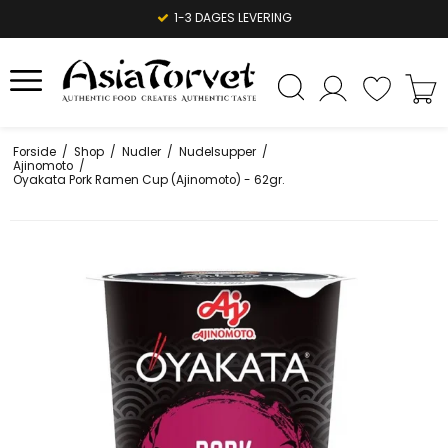
1-3 DAGES LEVERING
Forside
/
Shop
/
Nudler
/
Nudelsupper
/
Ajinomoto
/
Oyakata Pork Ramen Cup (Ajinomoto) - 62gr.