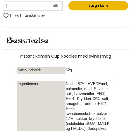
Læg i kurv
stk.
Tilføj til ønskeliste
Beskrivelse
Instant Ramen Cup Noodles med svinesmag
Netto indhold:
62g
Ingredienser:
Nudler 87%: HVEDEmel,
palmeolie, mod. Stivelse,
salt, hævemidler: E500,
E501. Krydderi 13%: salt,
smagsforstørkere: E621,
E635;
svinebensekstraktpulver
17%, sukker, krydderier
(indeholder SOJA, MÆLK
og HVEDE), flødepulver