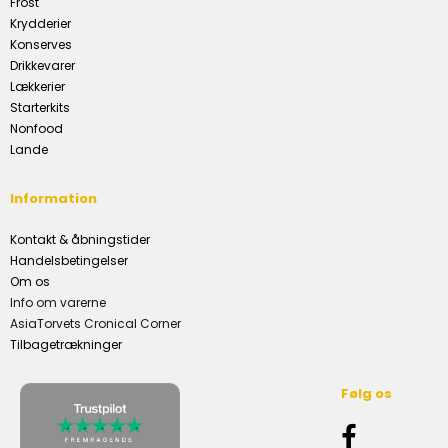
Frost
Krydderier
Konserves
Drikkevarer
Lækkerier
Starterkits
Nonfood
Lande
Information
Kontakt & åbningstider
Handelsbetingelser
Om os
Info om varerne
AsiaTorvets Cronical Corner
Tilbagetrækninger
Følg os