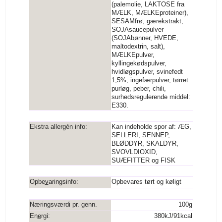
(palemolie, LAKTOSE fra
MÆLK, MÆLKEproteiner),
SESAMfrø, gærekstrakt,
SOJAsaucepulver
(SOJAbønner, HVEDE,
maltodextrin, salt),
MÆLKEpulver,
kyllingekødspulver,
hvidløgspulver, svinefedt
1,5%, ingefærpulver, tørret
purløg, peber, chili,
surhedsregulerende middel:
E330.
Ekstra allergén info:
Kan indeholde spor af: ÆG,
SELLERI, SENNEP,
BLØDDYR, SKALDYR,
SVOVLDIOXID,
SUÆFITTER og FISK
Opbe
v
aringsinfo:
Opbevares tørt og køligt
Næringsværdi pr. genn.
100g
En
e
rgi:
380kJ/91kcal