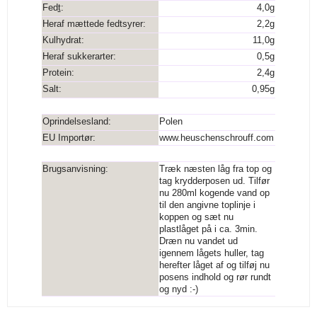
Fed
t
:
4,0g
Heraf mættede fedtsyrer:
2,2g
Kulhydrat:
11,0g
Heraf sukkerarter:
0,5g
Protein:
2,4g
Salt:
0,95g
Oprindelsesland:
Polen
EU Importør:
www.heuschenschrouff.com
Brugsanvisning:
Træk næsten låg fra top og
tag krydderposen ud. Tilfør
nu 280ml kogende vand op
til den angivne toplinje i
koppen og sæt nu
plastlåget på i ca. 3min.
Dræn nu vandet ud
igennem lågets huller, tag
herefter låget af og tilføj nu
posens indhold og rør rundt
og nyd :-)