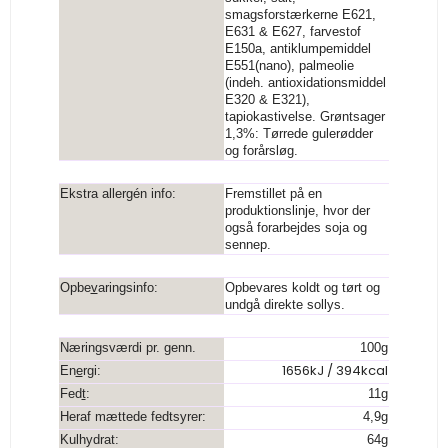
smagsforstærkerne E621,
E631 & E627, farvestof
E150a, antiklumpemiddel
E551(nano), palmeolie
(indeh. antioxidationsmiddel
E320 & E321),
tapiokastivelse. Grøntsager
1,3%: Tørrede gulerødder
og forårsløg.
Ekstra allergén info:
Fremstillet på en
produktionslinje, hvor der
også forarbejdes soja og
sennep.
Opbe
v
aringsinfo:
Opbevares koldt og tørt og
undgå direkte sollys.
Næringsværdi pr. genn.
100g
1656kJ / 394kcal
En
e
rgi:
Fed
t
:
11g
Heraf mættede fedtsyrer:
4,9g
Kulhydrat:
64g