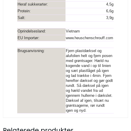
Heraf sukkerarter:
4,5g
Protein:
6,6g
Salt:
3,9g
Oprindelsesland:
Vietnam
EU Importør:
www.heuschenschrouff.com
Brugsanvisning:
Fjern plastdæksel og
alufolien helt og fjern posen
med grøntsager. Hæld nu
kogende vand i op til linien
og sæt plastlåget på igen
og lad trække i 4min. Fjern
herefter dæksel og gør godt
rundt. Så dæksel på igen
og hæld vandet fra ud
igennem hullerne i dækslet.
Dæksel af igen, tilsæt nu
grøntsagerne, rør rundt
igen og nyd.
Relaterede produkter