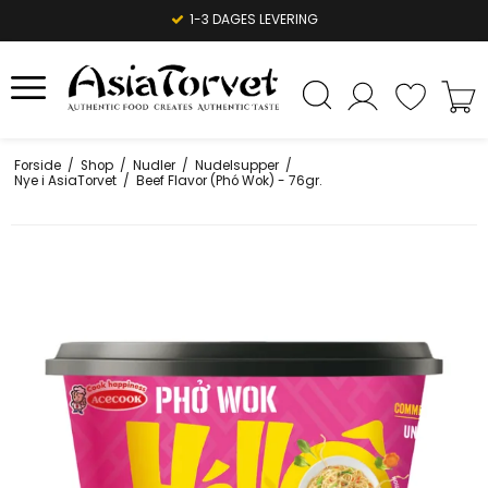
1-3 DAGES LEVERING
Forside
/
Shop
/
Nudler
/
Nudelsupper
/
Nye i AsiaTorvet
/
Beef Flavor (Phó Wok) - 76gr.