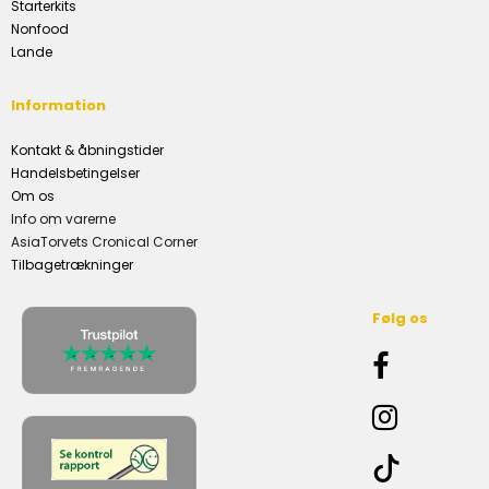
Starterkits
Nonfood
Lande
Information
Kontakt & åbningstider
Handelsbetingelser
Om os
Info om varerne
AsiaTorvets Cronical Corner
Tilbagetrækninger
Følg os