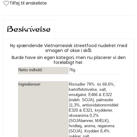
Tilføj til ønskeliste
Beskrivelse
Ny spændende Vietnamesisk streetfood nudelret med
smagen af okse i skål.
Burde have sin egen kategori, men nu placerer vi den
foreløbigt her.
Netto indhold:
76g
Ingredienser:
Risnudler 79%: ris 69,6%,
kartoffelstivelse, salt,
emulgator, E466 & E322
(indeh. SOJA), palmeolie
11,3%, antioxidationsmiddel
E320 & E321, krydderier,
oksearoma 0,2%
(SOJAbønner, MÆLK),
hvidløg, aroma, røgaroma
(SOJA). Krydderi 8,4%:
sukker, salt,