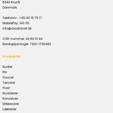
6340 Kruså
Danmark
Telefonnr.
:
+45 40 15 75 17
MobilePay
:
140 110
info@asiatorvet.dk
CVR-nummer
:
42 63 01 44
Bankoplysninger
:
7910-1725483
Produkter
Nudler
Ris
Saucer
Tørvarer
Frost
Krydderier
Konserves
Drikkevarer
Lækkerier