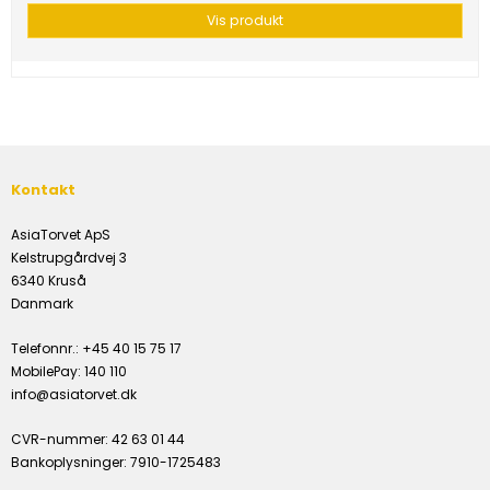
Vis produkt
Kontakt
AsiaTorvet ApS
Kelstrupgårdvej 3
6340 Kruså
Danmark
Telefonnr.
:
+45 40 15 75 17
MobilePay
:
140 110
info@asiatorvet.dk
CVR-nummer
:
42 63 01 44
Bankoplysninger
:
7910-1725483