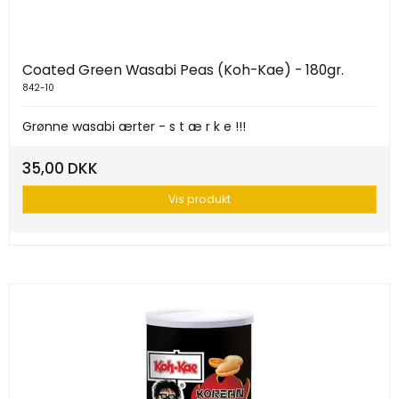
Coated Green Wasabi Peas (Koh-Kae) - 180gr.
842-10
Grønne wasabi ærter - s t æ r k e !!!
35,00 DKK
Vis produkt