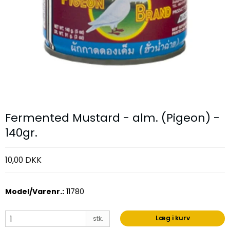
Fermented Mustard - alm. (Pigeon) -
140gr.
10,00 DKK
Model/Varenr.:
11780
Læg i kurv
stk.