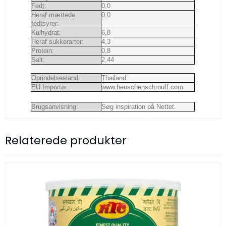
Fed
t
:
0,0
Heraf mættede
0,0
fedtsyrer:
Kulhydrat:
6,8
Heraf sukkerarter:
4,3
Protein:
0,8
Salt:
2,44
Oprindelsesland:
Thailand
EU Importør:
www.heuschenschrouff.com
Brugsanvisning:
Søg inspiration på Nettet.
Relaterede produkter