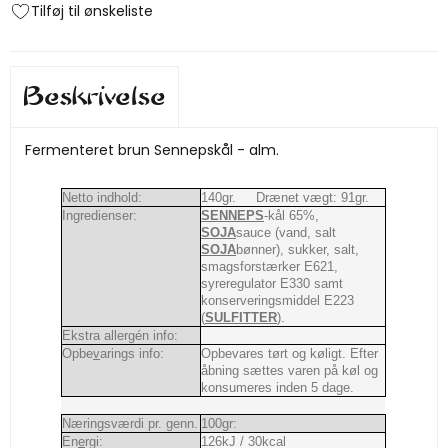
Tilføj til ønskeliste
Beskrivelse
Fermenteret brun Sennepskål - alm.
Netto indhold:
140gr. Drænet vægt: 91gr.
Ingredienser:
SENNEPS
-kål 65%,
SOJA
sauce (vand, salt
SOJA
bønner), sukker, salt,
smagsforstærker E621,
syreregulator E330 samt
konserveringsmiddel E223
(
SULFITTER
).
Ekstra allergén info:
Opbe
v
arings info:
Opbevares tørt og køligt. Efter
åbning sættes varen på køl og
konsumeres inden 5 dage.
Næringsværdi pr. genn.
100gr:
En
e
rgi:
126kJ / 30kcal