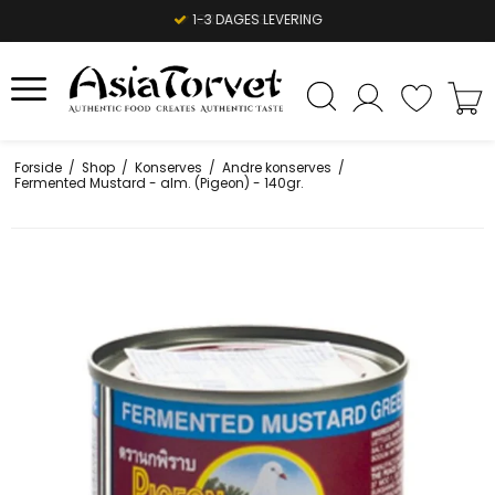
1-3 DAGES LEVERING
Forside
/
Shop
/
Konserves
/
Andre konserves
/
Fermented Mustard - alm. (Pigeon) - 140gr.