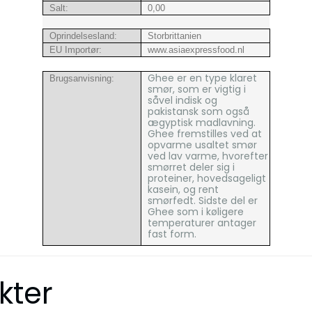
Salt:
0,00
Oprindelsesland:
Storbrittanien
EU Importør:
www.asiaexpressfood.nl
Ghee er en type klaret
Brugsanvisning:
smør, som er vigtig i
såvel indisk og
pakistansk som også
ægyptisk madlavning.
Ghee fremstilles ved at
opvarme usaltet smør
ved lav varme, hvorefter
smørret deler sig i
proteiner, hovedsageligt
kasein, og rent
smørfedt. Sidste del er
Ghee som i køligere
temperaturer antager
fast form.
kter