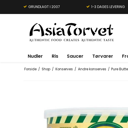
GRUNDLAGT I 2007
1-3 DAGES LEVERING
Nudler
Ris
Saucer
Tørvarer
Fr
Forside
/
Shop
/
Konserves
/
Andre konserves
/
Pure Butt