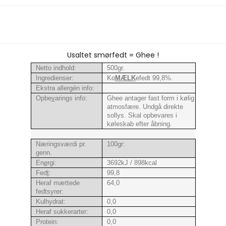
Usaltet smørfedt = Ghee !
Netto indhold:
500gr.
Ingredienser:
Ko
MÆLK
efedt 99,8%.
Ekstra allergén info:
Opbe
v
arings info:
Ghee antager fast form i kølig
atmosfære. Undgå direkte
sollys. Skal opbevares i
køleskab efter åbning.
Næringsværdi pr.
100gr:
genn.
En
e
rgi:
3692kJ / 898kcal
Fed
t
:
99,8
Heraf mættede
64,0
fedtsyrer:
Kulhydrat:
0,0
Heraf sukkerarter:
0,0
Protein:
0,0