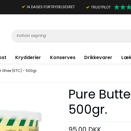
14 DAGES FORTRYDELSESRET
TRUSTPILOT
ost
Krydderier
Konserves
Drikkevarer
Læk
er Ghee (KTC) - 500gr.
Pure Butt
500gr.
95,00 DKK