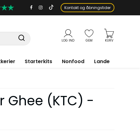
Kontakt og åbningstider
LOG IND
GEM
KURV
kerier
Starterkits
Nonfood
Lande
er Ghee (KTC) -