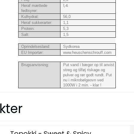
1,4
Heraf mættede
fedtsyrer:
Kulhydrat:
56,0
Heraf sukkerarter:
1,1
Protein:
5,3
Salt:
1,5
Oprindelsesland:
Sydkorea
EU Importør:
www.heuschenschrouff.com
Brugsanvisning:
Put vand i bæger op til anvist
streg og tilføj riskage og
pulver og rør godt rundt. Put
nu i mikrobølgeovn ved
1000W i 2 min. - klar !
kter
Topokki - Sweet & Spicy