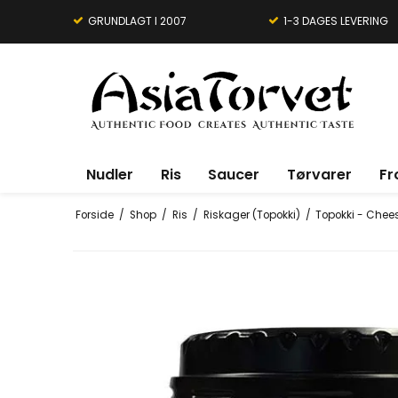
GRUNDLAGT I 2007
1-3 DAGES LEVERING
Nudler
Ris
Saucer
Tørvarer
Fr
Forside
/
Shop
/
Ris
/
Riskager (Topokki)
/
Topokki - Chees