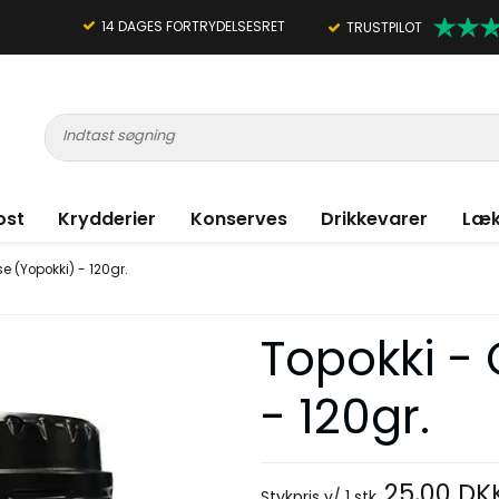
14 DAGES FORTRYDELSESRET
TRUSTPILOT
ost
Krydderier
Konserves
Drikkevarer
Læk
e (Yopokki) - 120gr.
Topokki -
- 120gr.
25,00 DK
Stykpris v/ 1 stk.