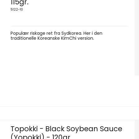
115gr.
5122-10
Populær riskage ret fra Sydkorea. Her i den
traditionelle Koreanske KimChi version.
Topokki - Black Soybean Sauce
(Yopokki) - 120gr.