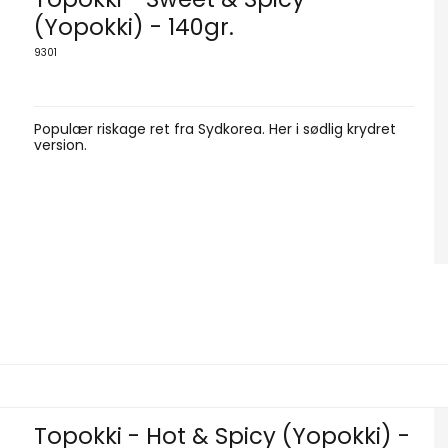
(Yopokki) - 140gr.
9301
Populær riskage ret fra Sydkorea. Her i sødlig krydret
version.
Topokki - Hot & Spicy (Yopokki) -