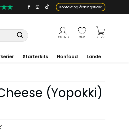
Kontakt og åbningstider
LOG IND
GEM
KURV
kerier
Starterkits
Nonfood
Lande
 Cheese (Yopokki)
K