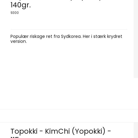
140gr.
9300
Populær riskage ret fra Sydkorea. Her i stærk krydret
version.
Topokki - KimChi (Yopokki) -