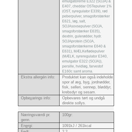
emulgatorerne E322 (SOJA) &
E407, cheddar OSTepulver 1%
(OST, syregulator E339), rød
peberpulver, smagsforstærker
E621, løg, salt,
SOJAsovsepulver (SOJA,
smagsforstærker E635),
dextrin, gulerødder, hydr.
SOJAprotein (SOJA,
smagsforstærkerne E640 &
E631), MÆLKeflødepulver
(MÆLK, syreregulator E340,
emulgator E322 (SOJA)),
persille, hvidløg, farvestof
E160c samt aroma.
Ekstra allergén info:
Produktet kan også indeholde
spor af æg, byg, jordnødder,
fisk, selleri, sennep, bløddyr,
krebsdyr og sesam.
Opbe
v
arings info:
Opbevares tørt og undgå
direkte sollys.
Næringsværdi pr.
100gr:
genn.
En
e
rgi:
1091kJ / 261kcal
Fed
t
:
2,2