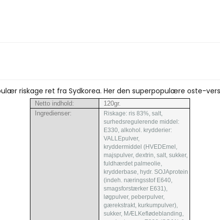
ulær riskage ret fra Sydkorea. Her den superpopulære oste-vers
Netto indhold:
120gr.
Ingredienser:
Riskage: ris 83%, salt,
surhedsregulerende middel:
E330, alkohol. krydderier:
VALLEpulver,
kryddermiddel (HVEDEmel,
majspulver, dextrin, salt, sukker,
fuldhærdet palmeolie,
krydderbase, hydr. SOJAprotein
(indeh. næringsstof E640,
smagsforstærker E631),
løgpulver, peberpulver,
gærekstrakt, kurkumpulver),
sukker, MÆLKeflødeblanding,