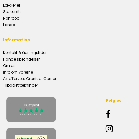
Lækkerier
Starterkits
Nonfood
Lande
Information
Kontakt & åbningstider
Handelsbetingelser
Om os
Info om varerne
AsiaTorvets Cronical Corner
Tilbagetrækninger
Følg os