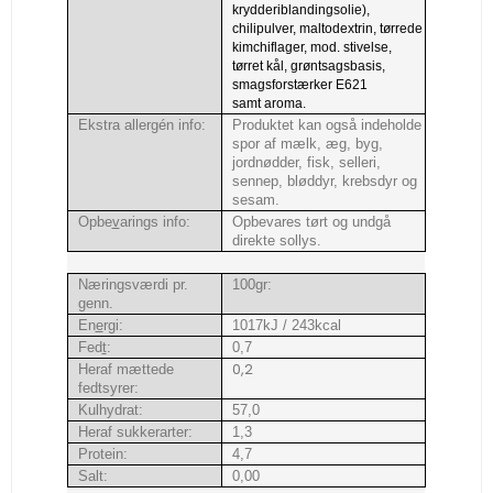
krydderiblandingsolie),
chilipulver, maltodextrin, tørrede
kimchiflager, mod. stivelse,
tørret kål, grøntsagsbasis,
smagsforstærker E621
samt aroma.
Ekstra allergén info:
Produktet kan også indeholde
spor af mælk, æg, byg,
jordnødder, fisk, selleri,
sennep, bløddyr, krebsdyr og
sesam.
Opbe
v
arings info:
Opbevares tørt og undgå
direkte sollys.
Næringsværdi pr.
100gr:
genn.
En
e
rgi:
1017kJ / 243kcal
Fed
t
:
0,7
0,2
Heraf mættede
fedtsyrer:
Kulhydrat:
57,0
Heraf sukkerarter:
1,3
Protein:
4,7
Salt:
0,00