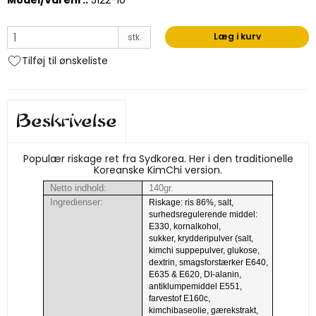
Model/Varenr.:
5122-10
Læg i kurv
stk.
Tilføj til ønskeliste
Beskrivelse
Populær riskage ret fra Sydkorea. Her i den traditionelle
Koreanske KimChi version.
Netto indhold:
140gr.
Ingredienser:
Riskage: ris 86%, salt,
surhedsregulerende middel:
E330, kornalkohol,
sukker, krydderipulver (salt,
kimchi suppepulver, glukose,
dextrin, smagsforstærker E640,
E635 & E620, DI-alanin,
antiklumpemiddel E551,
farvestof E160c,
kimchibaseolie, gærekstrakt,