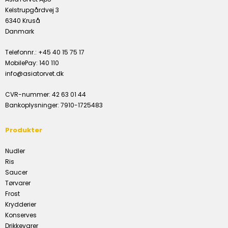
Kelstrupgårdvej 3
6340 Kruså
Danmark
Telefonnr.
:
+45 40 15 75 17
MobilePay
:
140 110
info@asiatorvet.dk
CVR-nummer
:
42 63 01 44
Bankoplysninger
:
7910-1725483
Produkter
Nudler
Ris
Saucer
Tørvarer
Frost
Krydderier
Konserves
Drikkevarer