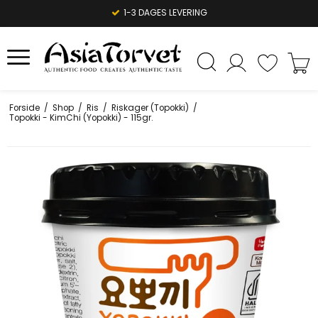
1-3 DAGES LEVERING
Forside
/
Shop
/
Ris
/
Riskager (Topokki)
/
Topokki - KimChi (Yopokki) - 115gr.