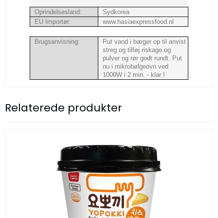
Oprindelsesland:
Sydkorea
EU Importør:
www.hasiaexpressfood.nl
Brugsanvisning:
Put vand i bæger op til anvist
streg og tilføj riskage og
pulver og rør godt rundt. Put
nu i mikrobølgeovn ved
1000W i 2 min. - klar !
Relaterede produkter