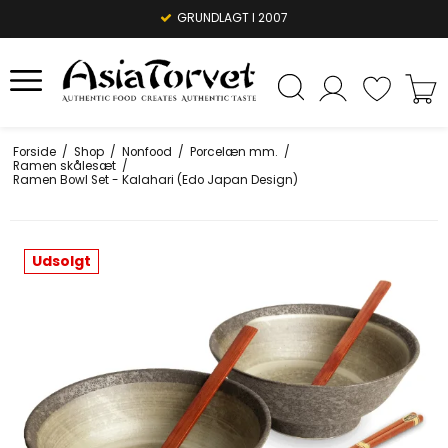
1-3 DAGES LEVERING
GRUNDLAGT I 2007
Forside
/
Shop
/
Nonfood
/
Porcelæn mm.
/
Ramen skålesæt
/
Ramen Bowl Set - Kalahari (Edo Japan Design)
Udsolgt