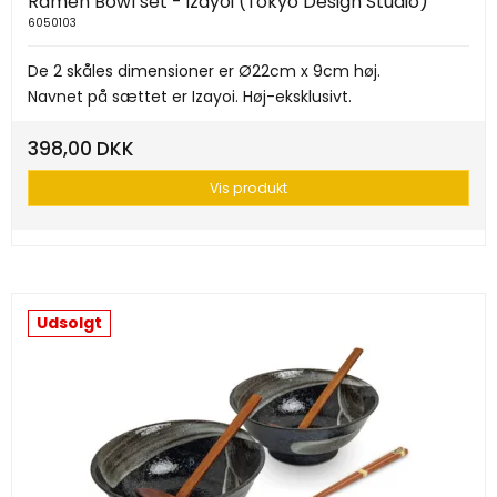
Ramen Bowl set - Izayoi (Tokyo Design Studio)
6050103
De 2 skåles dimensioner er Ø22cm x 9cm høj.
Navnet på sættet er Izayoi. Høj-eksklusivt.
398,00 DKK
Vis produkt
Udsolgt