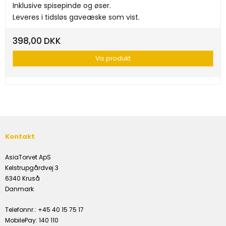
Inklusive spisepinde og øser.
Leveres i tidsløs gaveæske som vist.
398,00 DKK
Vis produkt
Kontakt
AsiaTorvet ApS
Kelstrupgårdvej 3
6340 Kruså
Danmark
Telefonnr.
:
+45 40 15 75 17
MobilePay
:
140 110