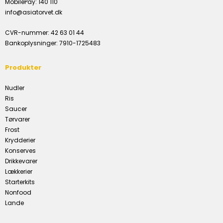
MobilePay
:
140 110
info@asiatorvet.dk
CVR-nummer
:
42 63 01 44
Bankoplysninger
:
7910-1725483
Produkter
Nudler
Ris
Saucer
Tørvarer
Frost
Krydderier
Konserves
Drikkevarer
Lækkerier
Starterkits
Nonfood
Lande