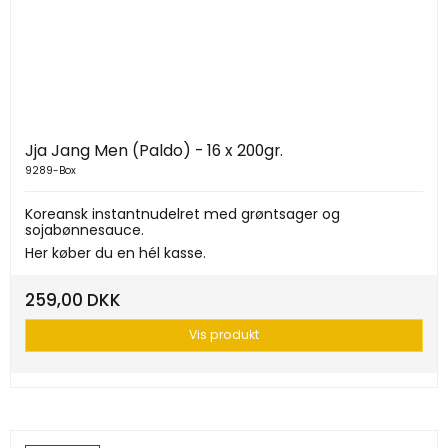
Jja Jang Men (Paldo) - 16 x 200gr.
9289-Box
Koreansk instantnudelret med grøntsager og
sojabønnesauce.
Her køber du en hél kasse.
259,00 DKK
Vis produkt