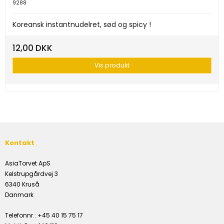
9288
Koreansk instantnudelret, sød og spicy !
12,00 DKK
Vis produkt
Kontakt
AsiaTorvet ApS
Kelstrupgårdvej 3
6340 Kruså
Danmark
Telefonnr.
:
+45 40 15 75 17