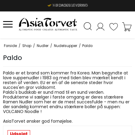
1-3 DAGES LEVERING
Forside
/
Shop
/
Nudler
/
Nudelsupper
/
Paldo
Paldo
Paldo er et brand som kommer fra Korea. Man begyndte at
lave suppenudler i 1983 og med tiden blev mærket kendt i
resten af verden. EU er en af de seneste steder hvor
succes'en gror voldsomt.
Paldo's budskab er sund mad til en sund verden.
Produkterne vi sælger i første omgang er deres stærkere
Ramen Nudler som her er de mest succesfulde - men nu er
der sandelig kommet endnu stærkere boller på suppen:
VOLCANO Noodle !
AsiaTorvet ønsker god fornøjelse.
Udsolgt