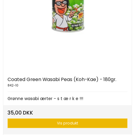
Coated Green Wasabi Peas (Koh-Kae) - 180gr.
842-10
Grønne wasabi ærter - s t æ r k e !!!
35,00 DKK
Vis produkt