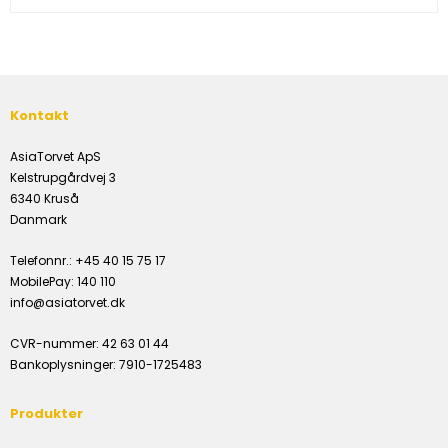
Kontakt
AsiaTorvet ApS
Kelstrupgårdvej 3
6340 Kruså
Danmark
Telefonnr.
:
+45 40 15 75 17
MobilePay
:
140 110
info@asiatorvet.dk
CVR-nummer
:
42 63 01 44
Bankoplysninger
:
7910-1725483
Produkter