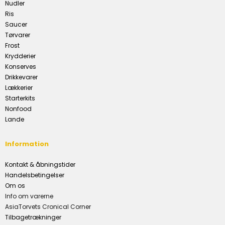
Nudler
Ris
Saucer
Tørvarer
Frost
Krydderier
Konserves
Drikkevarer
Lækkerier
Starterkits
Nonfood
Lande
Information
Kontakt & åbningstider
Handelsbetingelser
Om os
Info om varerne
AsiaTorvets Cronical Corner
Tilbagetrækninger