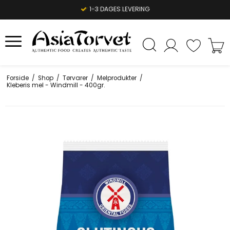
1-3 DAGES LEVERING
Forside
/
Shop
/
Tørvarer
/
Melprodukter
/
Kleberis mel - Windmill - 400gr.