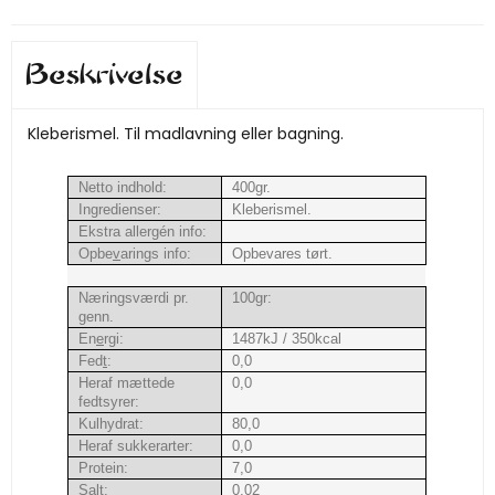
Beskrivelse
Kleberismel. Til madlavning eller bagning.
Netto indhold:
400gr.
Ingredienser:
Kleberismel.
Ekstra allergén info:
Opbe
v
arings info:
Opbevares tørt.
Næringsværdi pr.
100gr:
genn.
En
e
rgi:
1487kJ / 350kcal
Fed
t
:
0,0
Heraf mættede
0,0
fedtsyrer:
Kulhydrat:
80,0
Heraf sukkerarter:
0,0
Protein:
7,0
Salt:
0,02