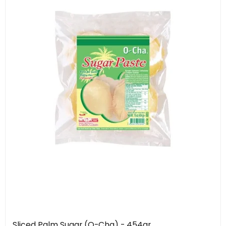
Sliced Palm Sugar (O-Cha) - 454gr.