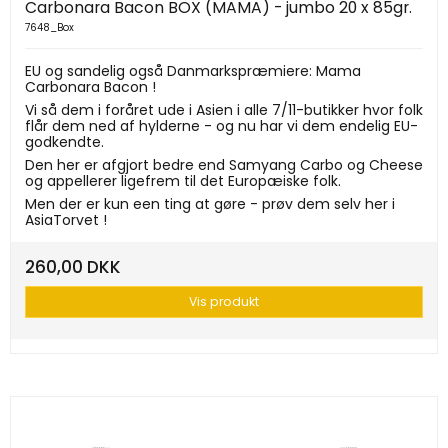
Carbonara Bacon BOX (MAMA) - jumbo 20 x 85gr.
7648_Box
EU og sandelig også Danmarkspræmiere: Mama
Carbonara Bacon !
Vi så dem i foråret ude i Asien i alle 7/11-butikker hvor folk
flår dem ned af hylderne - og nu har vi dem endelig EU-
godkendte.
Den her er afgjort bedre end Samyang Carbo og Cheese
og appellerer ligefrem til det Europæiske folk.
Men der er kun een ting at gøre - prøv dem selv her i
AsiaTorvet !
260,00 DKK
Vis produkt