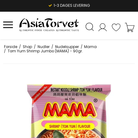
1-3 DAGES LEVERING
Forside
/
Shop
/
Nudler
/
Nudelsupper
/
Mama
/
Tom Yum Shrimp Jumbo (MAMA) - 90gr.