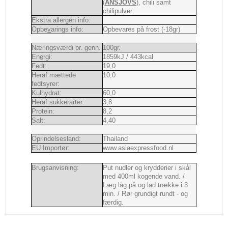
(
ANSJOVS
), chili samt
chilipulver.
Ekstra allergén info:
Opbe
v
arings info:
Opbevares på frost (-18gr)
Næringsværdi pr. genn.
100gr.
En
e
rgi:
1859kJ / 443kcal
Fed
t
:
19,0
Heraf mættede
10,0
fedtsyrer:
Kulhydrat:
60,0
Heraf sukkerarter:
3,8
Protein:
8,2
Salt:
4,40
Oprindelsesland:
Thailand
EU Importør:
www.asiaexpressfood.nl
Brugsanvisning:
Put nudler og krydderier i skål
med 400ml kogende vand. /
Læg låg på og lad trække i 3
min. / Rør grundigt rundt - og
færdig.