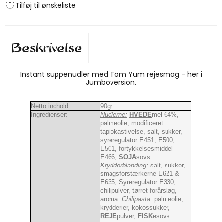
Tilføj til ønskeliste
Beskrivelse
Instant suppenudler med Tom Yum rejesmag - her i
Jumboversion.
Netto indhold:
90gr.
Ingredienser:
Nudlerne:
HVEDE
mel 64%,
palmeolie, modificeret
tapiokastivelse, salt, sukker,
syreregulator E451, E500,
E501, fortykkelsesmiddel
E466,
SOJA
sovs.
Krydderblanding:
salt, sukker,
smagsforstærkerne E621 &
E635, Syreregulator E330,
chilipulver, tørret forårsløg,
aroma.
Chilipasta:
palmeolie,
krydderier, kokossukker,
REJE
pulver,
FISK
esovs