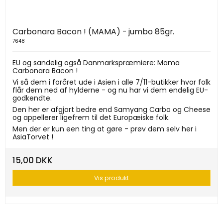
Carbonara Bacon ! (MAMA) - jumbo 85gr.
7648
EU og sandelig også Danmarkspræmiere: Mama
Carbonara Bacon !
Vi så dem i foråret ude i Asien i alle 7/11-butikker hvor folk
flår dem ned af hylderne - og nu har vi dem endelig EU-
godkendte.
Den her er afgjort bedre end Samyang Carbo og Cheese
og appellerer ligefrem til det Europæiske folk.
Men der er kun een ting at gøre - prøv dem selv her i
AsiaTorvet !
15,00 DKK
Vis produkt