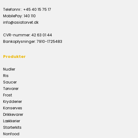
Telefonnr.
:
+45 40 15 75 17
MobilePay
:
140 110
info@asiatorvet.dk
CVR-nummer
:
42 63 01 44
Bankoplysninger
:
7910-1725483
Produkter
Nudler
Ris
Saucer
Tørvarer
Frost
Krydderier
Konserves
Drikkevarer
Lækkerier
Starterkits
Nonfood