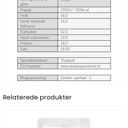
genn.
En
e
rgi:
2321kJ / 555kcal
Fed
t
:
34,0
Heraf mættede
14,0
fedtsyrer:
Kulhydrat:
42,0
Heraf sukkerarter:
13,0
Protein:
18,0
Salt:
18,00
Oprindelsesland:
Thailand
EU Importør:
www.asiaexpressfood.nl
Brugsanvisning:
Direkte spisbart :-)
Relaterede produkter