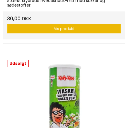
Stærkt krydrede hvedesnack-mix med sukker og
sødestoffer.
30,00 DKK
Vis produkt
Udsolgt