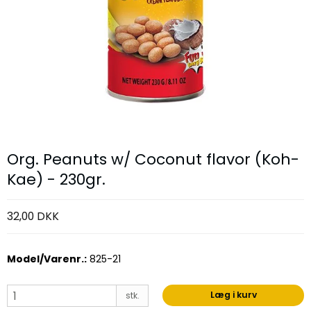
Org. Peanuts w/ Coconut flavor (Koh-
Kae) - 230gr.
32,00 DKK
Model/Varenr.:
825-21
Læg i kurv
stk.