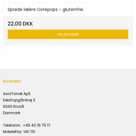
Sprøde lækre Ostepops - glutenfrie.
22,00 DKK
Vis produkt
Kontakt
AsiaTorvet ApS
Kelstrupgårdvej 3
6340 Kruså
Danmark
Telefonnr.
:
+45 40 15 75 17
MobilePay
:
140 110