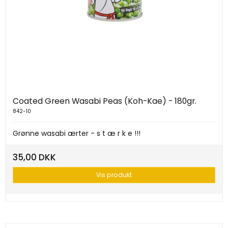
Coated Green Wasabi Peas (Koh-Kae) - 180gr.
842-10
Grønne wasabi ærter - s t æ r k e !!!
35,00 DKK
Vis produkt