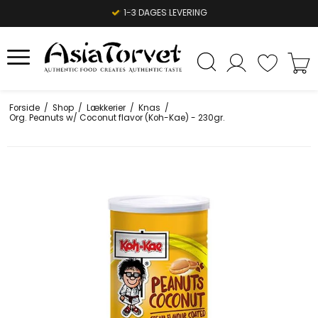
1-3 DAGES LEVERING
Forside
/
Shop
/
Lækkerier
/
Knas
/
Org. Peanuts w/ Coconut flavor (Koh-Kae) - 230gr.