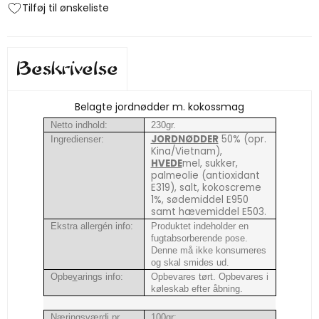
Tilføj til ønskeliste
Beskrivelse
Belagte jordnødder m. kokossmag
Netto indhold:
230gr.
JORDNØDDER
50% (opr.
Ingredienser:
Kina/Vietnam),
HVEDE
mel, sukker,
palmeolie (antioxidant
E319), salt, kokoscreme
1%, sødemiddel E950
samt hævemiddel E503.
Ekstra allergén info:
Produktet indeholder en
fugtabsorberende pose.
Denne må ikke konsumeres
og skal smides ud.
Opbe
v
arings info:
Opbevares tørt. Opbevares i
køleskab efter åbning.
Næringsværdi pr.
100gr: