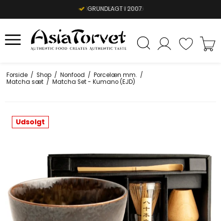
1-3 DAGES LEVERING
GRUNDLAGT I 2007
Forside
/
Shop
/
Nonfood
/
Porcelæn mm.
/
Matcha sæt
/
Matcha Set - Kumano (EJD)
Udsolgt