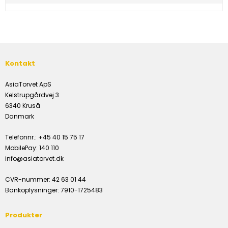
Kontakt
AsiaTorvet ApS
Kelstrupgårdvej 3
6340 Kruså
Danmark
Telefonnr.
:
+45 40 15 75 17
MobilePay
:
140 110
info@asiatorvet.dk
CVR-nummer
:
42 63 01 44
Bankoplysninger
:
7910-1725483
Produkter