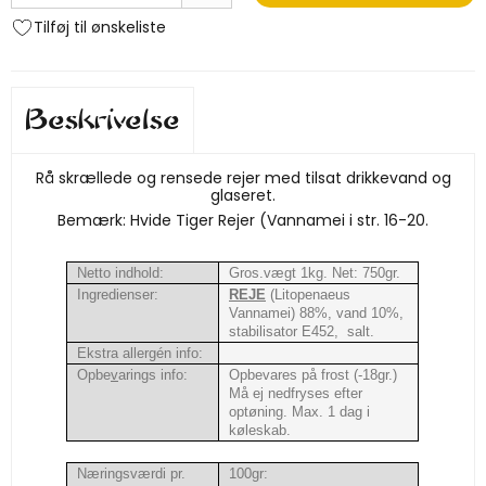
Tilføj til ønskeliste
Beskrivelse
Rå skrællede og rensede rejer med tilsat drikkevand og
glaseret.
Bemærk: Hvide Tiger Rejer (Vannamei i str. 16-20.
Netto indhold:
Gros.vægt 1kg. Net: 750gr.
Ingredienser:
REJE
(Litopenaeus
Vannamei) 88%, vand 10%,
stabilisator E452, salt.
Ekstra allergén info:
Opbe
v
arings info:
Opbevares på frost (-18gr.)
Må ej nedfryses efter
optøning. Max. 1 dag i
køleskab.
Næringsværdi pr.
100gr: