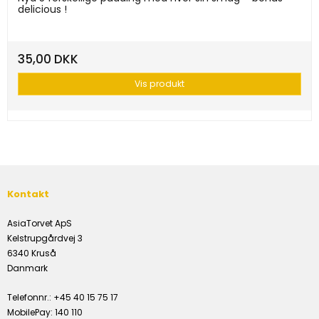
delicious !
35,00 DKK
Vis produkt
Kontakt
AsiaTorvet ApS
Kelstrupgårdvej 3
6340 Kruså
Danmark
Telefonnr.
:
+45 40 15 75 17
MobilePay
:
140 110