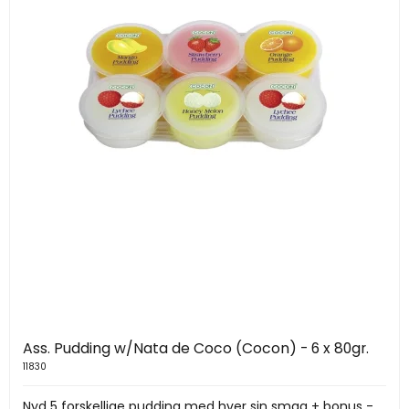
Ass. Pudding w/Nata de Coco (Cocon) - 6 x 80gr.
11830
Nyd 5 forskellige pudding med hver sin smag + bonus -