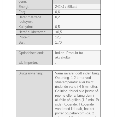
genn.
En
e
rgi:
242kJ / 58kcal
Fed
t
:
0,6
Heraf mættede
0,2
fedtsyrer:
Kulhydrat:
0,5
Heraf sukkerarter:
<0,5
Protein:
12,7
Salt:
1,70
Oprindelsesland:
Indien. Produkt fra
akvakultur.
EU Importør:
.
Brugsanvisning:
Varm råvarer godt inden brug.
Optøning: 1-2 timer ved
stuetemperatur eller koldt
rindende vand i 4-5 minutter.
Grillning: fordel olie jævnt på
rejerne eller anbring dem i
alufolie på grillen (1-2 min. Pr.
side) Kogende: I kogende
vand med lidt salt, hakket
porrer og peberkorn (ca. 2