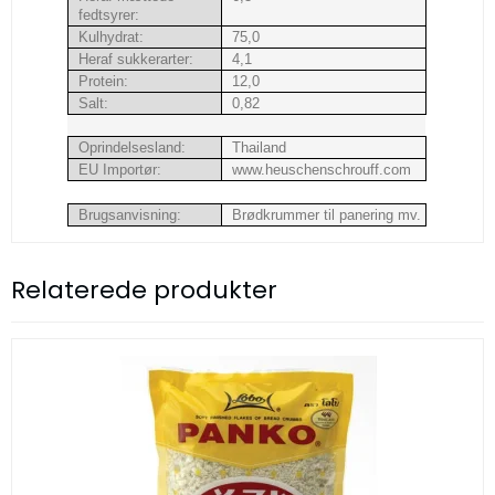
fedtsyrer:
Kulhydrat:
75,0
Heraf sukkerarter:
4,1
Protein:
12,0
Salt:
0,82
Oprindelsesland:
Thailand
EU Importør:
www.heuschenschrouff.com
Brugsanvisning:
Brødkrummer til panering mv.
Relaterede produkter