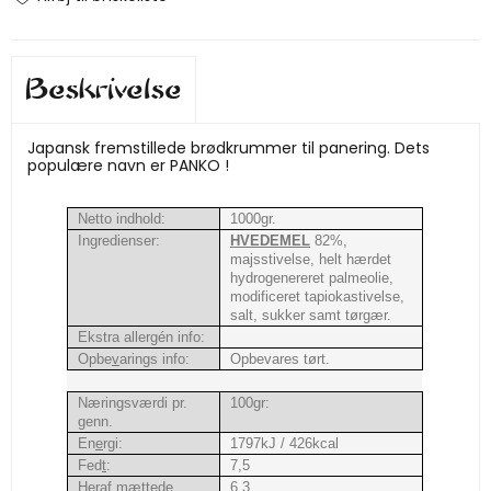
Beskrivelse
Japansk fremstillede brødkrummer til panering. Dets
populære navn er PANKO !
Netto indhold:
1000gr.
Ingredienser:
HVEDEMEL
82%,
majsstivelse, helt hærdet
hydrogenereret palmeolie,
modificeret tapiokastivelse,
salt, sukker samt tørgær.
Ekstra allergén info:
Opbe
v
arings info:
Opbevares tørt.
Næringsværdi pr.
100gr:
genn.
En
e
rgi:
1797kJ / 426kcal
Fed
t
:
7,5
Heraf mættede
6,3