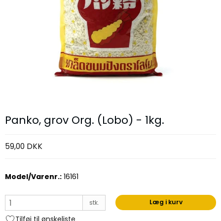
Panko, grov Org. (Lobo) - 1kg.
59,00 DKK
Model/Varenr.:
16161
Læg i kurv
stk.
Tilføj til ønskeliste