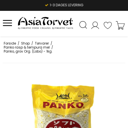
1-3 DAGES LEVERING
Forside
/
Shop
/
Tørvarer
/
Panko rasp & tempura mel
/
Panko, grov Org. (Lobo) - 1kg.