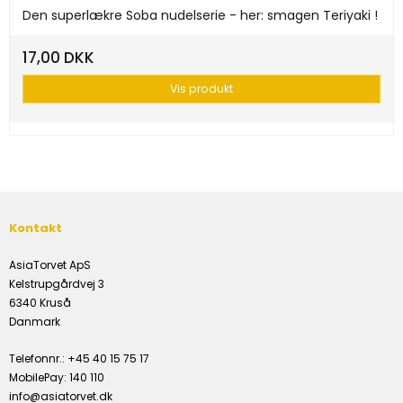
Den superlækre Soba nudelserie - her: smagen Teriyaki !
17,00 DKK
Vis produkt
Kontakt
AsiaTorvet ApS
Kelstrupgårdvej 3
6340 Kruså
Danmark
Telefonnr.
:
+45 40 15 75 17
MobilePay
:
140 110
info@asiatorvet.dk