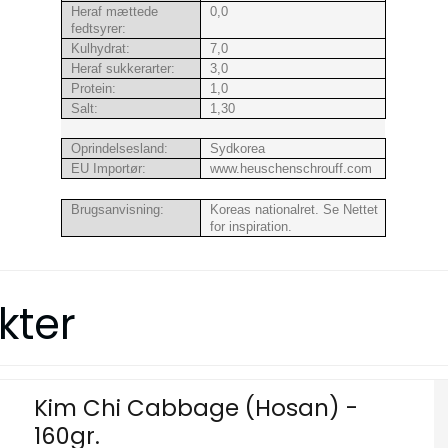
Heraf mættede
0,0
fedtsyrer:
Kulhydrat:
7,0
Heraf sukkerarter:
3,0
Protein:
1,0
Salt:
1,30
Oprindelsesland:
Sydkorea
EU Importør:
www.heuschenschrouff.com
Brugsanvisning:
Koreas nationalret. Se Nettet
for inspiration.
kter
Kim Chi Cabbage (Hosan) -
160gr.