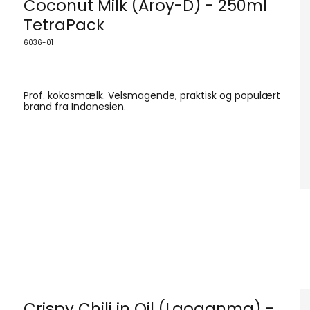
Coconut Milk (Aroy-D) - 250ml
TetraPack
6036-01
Prof. kokosmælk. Velsmagende, praktisk og populært
brand fra Indonesien.
Crispy Chili in Oil (Laoganma) -