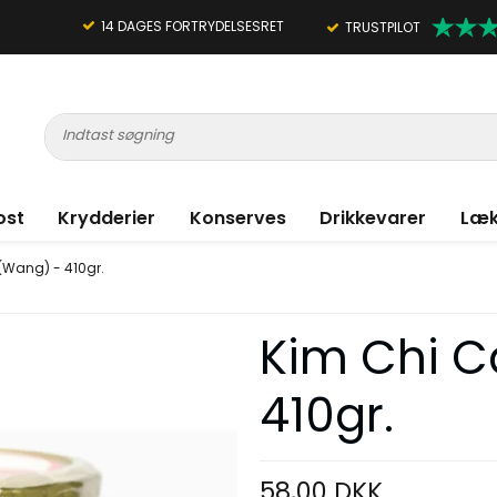
14 DAGES FORTRYDELSESRET
TRUSTPILOT
ost
Krydderier
Konserves
Drikkevarer
Læk
Wang) - 410gr.
Kim Chi 
410gr.
58,00 DKK