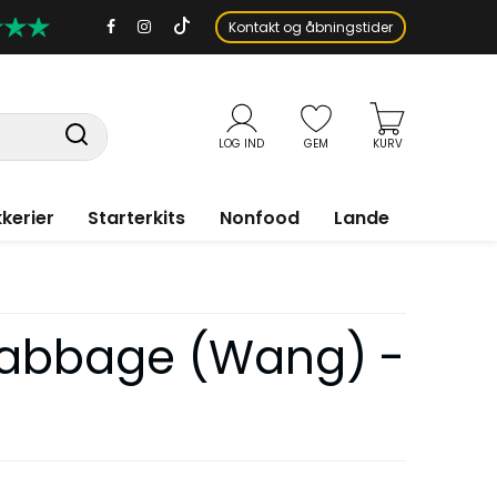
Kontakt og åbningstider
LOG IND
GEM
KURV
kerier
Starterkits
Nonfood
Lande
Cabbage (Wang) -