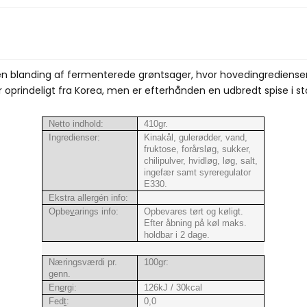
en blanding af fermenterede grøntsager, hvor hovedingrediensen 
prindeligt fra Korea, men er efterhånden en udbredt spise i sto
Netto indhold:
410gr.
Ingredienser:
Kinakål, gulerødder, vand,
fruktose, forårsløg, sukker,
chilipulver, hvidløg, løg, salt,
ingefær samt syreregulator
E330.
Ekstra allergén info:
Opbe
v
arings info:
Opbevares tørt og køligt.
Efter åbning på køl maks.
holdbar i 2 dage.
Næringsværdi pr.
100gr:
genn.
En
e
rgi:
126kJ / 30kcal
Fed
t
:
0,0