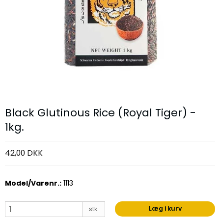
Black Glutinous Rice (Royal Tiger) -
1kg.
42,00 DKK
Model/Varenr.:
1113
Læg i kurv
stk.