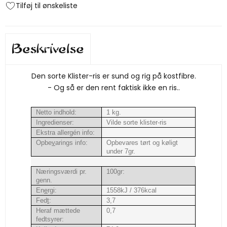
Tilføj til ønskeliste
Beskrivelse
Den sorte Klister-ris er sund og rig på kostfibre.
- Og så er den rent faktisk ikke en ris..
Netto indhold:
1 kg.
Ingredienser:
Vilde sorte klister-ris
Ekstra allergén info:
Opbe
v
arings info:
Opbevares tørt og køligt
under 7gr.
Næringsværdi pr.
100gr:
genn.
En
e
rgi:
1558kJ / 376kcal
Fed
t
:
3,7
Heraf mættede
0,7
fedtsyrer: