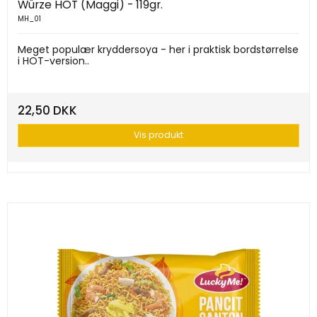
Würze HOT (Maggi) - 119gr.
MH_01
Meget populær kryddersoya - her i praktisk bordstørrelse
i HOT-version..
22,50 DKK
Vis produkt