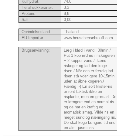
Kulhydrat:
74,0
Heraf sukkerarter:
3,3
Protein:
8,8
Salt:
0,00
Oprindelsesland:
Thailand
EU Importør:
www.heuschenschrouff.com
Brugsanvisning:
Læg i blød i vand i 30min./
Put 1 kop rød ris i riskogeren
+ 2 kopper vand./ Tænd
riskoger og lad den koge
risen./ Når den er færdig lad
risen stå yderligere 10-15min.
uden at åbne kogeren./
Færdig :-) En sort klister-ris
er rent faktisk ikke en
risplante, men en græsart. De
er længere end en normal ris
og de har en kraftig og
aromatisk smag. Vilde ris en
meget sund og næringsrig ris.
De skal koge længere tid end
en alm. jasminris.