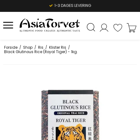
1-3 DAGES LEVERING
Forside
/
Shop
/
Ris
/
Klister Ris
/
Black Glutinous Rice (Royal Tiger) - 1kg.