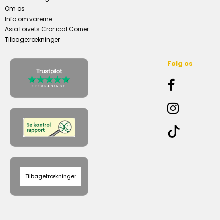
Om os
Info om varerne
AsiaTorvets Cronical Corner
Tilbagetrækninger
Følg os
Tilbagetrækninger