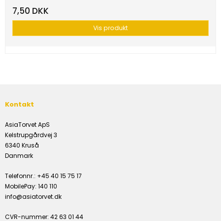
7,50 DKK
Vis produkt
Kontakt
AsiaTorvet ApS
Kelstrupgårdvej 3
6340 Kruså
Danmark
Telefonnr.
:
+45 40 15 75 17
MobilePay
:
140 110
info@asiatorvet.dk
CVR-nummer
:
42 63 01 44